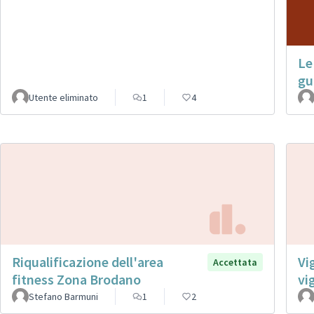
Le
gu
Utente eliminato
1
4
Riqualificazione dell'area
Vi
Accettata
fitness Zona Brodano
vi
Stefano Barmuni
1
2