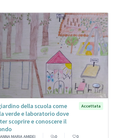
 giardino della scuola come
Accettata
la verde e laboratorio dove
ter scoprire e conoscere il
ondo
ANNA MARIA AMIDEI
0
0