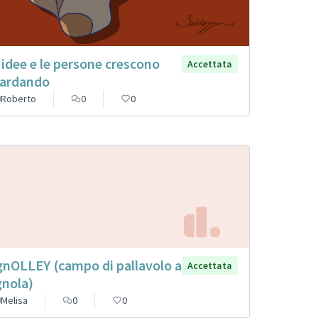
 idee e le persone crescono
Accettata
ardando
Roberto
0
0
gnOLLEY (campo di pallavolo a
Accettata
gnola)
Melisa
0
0