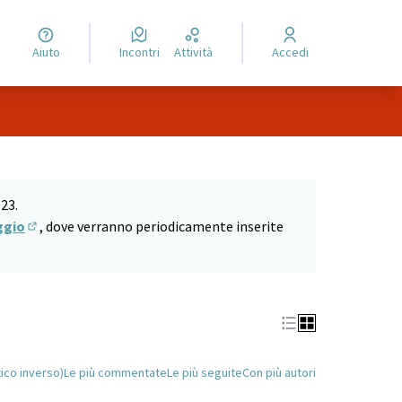
Aiuto
Incontri
Attività
Accedi
Leaflet
|
©
HERE maps
 come punti della mappa. L'elemento può essere utilizzato con un
23.
ggio
, dove verranno periodicamente inserite
(Si apre in una nuova scheda)
tico inverso)
Le più commentate
Le più seguite
Con più autori