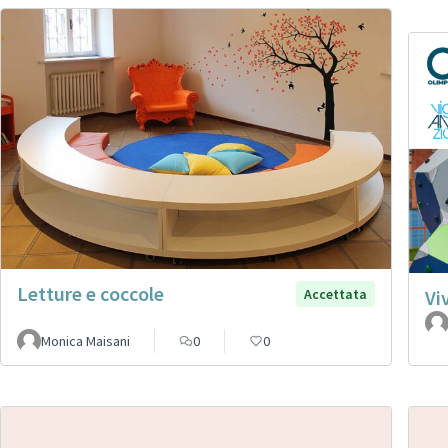
Letture e coccole
Accettata
Vi
Monica Maisani
0
0