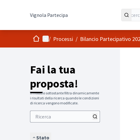
Vignola Partecipa
Home
Menù principale
/
Processi
/
Bilancio Partecipativo 20
Salta
L'element
+
−
Fai la tua
proposta!
Il modulo sottostante filtra dinamicamente
i risultati della ricerca quando le condizioni
di ricerca vengono modificate.
Stato