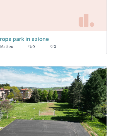
ropa park in azione
Matteo
0
0