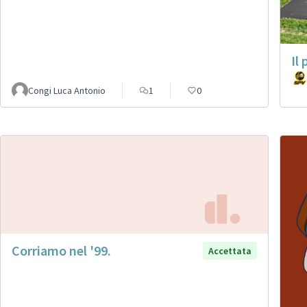
Il
Congi Luca Antonio
1
0
Corriamo nel '99.
Accettata