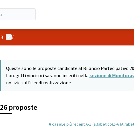
Menù utente
23
/
 mappa
9
o seguente è una mappa che presenta gli elementi di questa pagina
Queste sono le proposte candidate al Bilancio Partecipativo 20
I progetti vincitori saranno inseriti nella
sezione di Monitora
notizie sull'iter di realizzazione
26 proposte
A caso
Le più recenti
A-Z (alfabetico)
Z-A (Alfabe