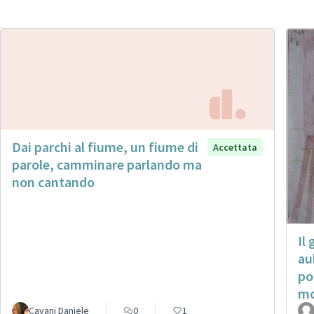
Dai parchi al fiume, un fiume di
Accettata
parole, camminare parlando ma
non cantando
Il
au
po
m
Cavani Daniele
0
1