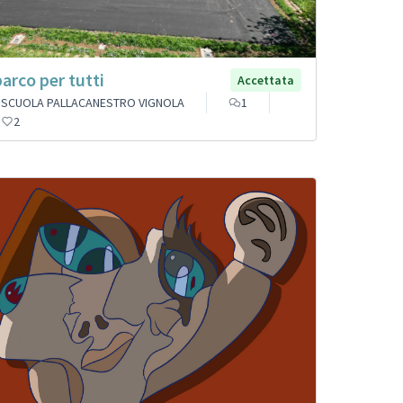
 parco per tutti
Accettata
SCUOLA PALLACANESTRO VIGNOLA
1
2