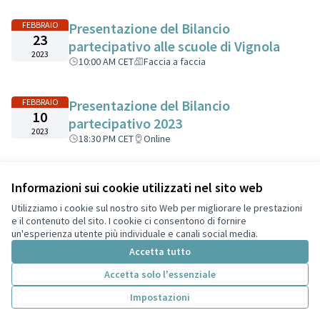
FEBBRAIO
Presentazione del Bilancio
23
partecipativo alle scuole di Vignola
2023
10:00 AM CET
Faccia a faccia
FEBBRAIO
Presentazione del Bilancio
10
partecipativo 2023
2023
18:30 PM CET
Online
Informazioni sui cookie utilizzati nel sito web
Termini di servizio
Privacy
Utilizziamo i cookie sul nostro sito Web per migliorare le prestazioni
Impostazioni dei cookie
e il contenuto del sito. I cookie ci consentono di fornire
Italiano
un'esperienza utente più individuale e canali social media.
Choose language
Scegli la lingua
Accetta tutto
Accetta solo l'essenziale
Licenza Cre
(Collegamen
Impostazioni
(Collegamento esterno)
Sito web creato con
software libero
.
(Collegamento esterno)