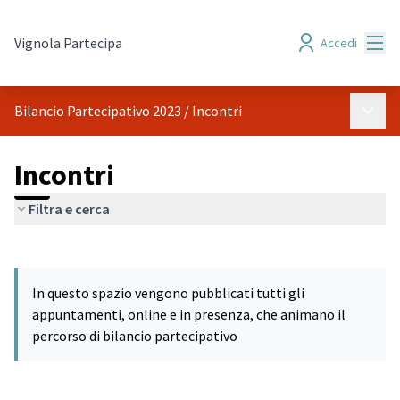
Menù
Vignola Partecipa
Accedi
Menù p
Bilancio Partecipativo 2023
/
Incontri
Incontri
Filtra e cerca
Salta mappa
Leaflet
|
©
HERE maps
L'elemento seguente è una mappa che presenta gli elementi di q
+
In questo spazio vengono pubblicati tutti gli
−
appuntamenti, online e in presenza, che animano il
percorso di bilancio partecipativo