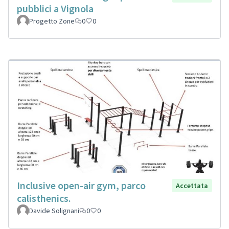
pubblici a Vignola
Progetto Zone
0
0
Inclusive open-air gym, parco
Accettata
calisthenics.
Davide Solignani
0
0