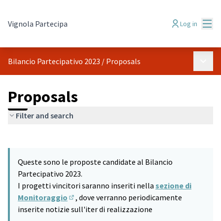
Mai
Vignola Partecipa
Log in
Main 
Bilancio Partecipativo 2023
/
Proposals
Proposals
Filter and search
Skip map
Leaflet
|
©
HERE maps
9
The following element is a map which presents the items on thi
+
Queste sono le proposte candidate al Bilancio
−
Partecipativo 2023.
I progetti vincitori saranno inseriti nella
sezione di
Monitoraggio
, dove verranno periodicamente
(Opens in new tab)
inserite notizie sull'iter di realizzazione