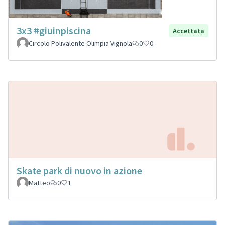
3x3 #giuinpiscina
Accettata
Circolo Polivalente Olimpia Vignola
0
0
Skate park di nuovo in azione
Matteo
0
1