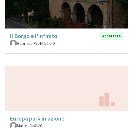
Il Borgo e l'infinito
Accettata
Gabriella Preti
0
0
Europa park in azione
Matteo
0
0