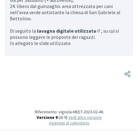
via per Sassuolo (+ autovelox);
24. libero dal guinzaglio: area attrezzata per cani
nell’area verde antistante la chiesa di San Gabriele al
Bettolino.
Di seguito la
lavagna digitale utilizzata
, su cui si
(Collegamento est
possono leggere le proposte dei ragazzi.
In allegato le slide utilizzate.
Riferimento: vignola-MEET-2023-02-46
Versione 9
(di 9)
vedi altre versioni
Aggiungi al calendario