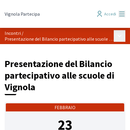
Menù
Vignola Partecipa
Accedi
Incontri
/
Menù p
Presentazione del Bilancio partecipativo alle scuole di Vignola
Presentazione del Bilancio
partecipativo alle scuole di
Vignola
FEBBRAIO
23