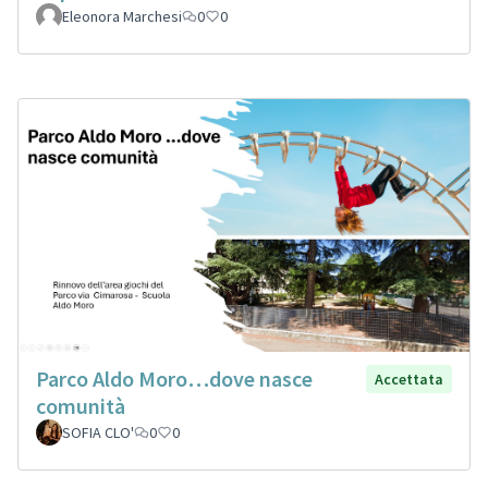
Eleonora Marchesi
0
0
Parco Aldo Moro…dove nasce
Accettata
comunità
SOFIA CLO'
0
0