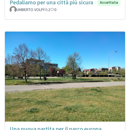
Pedaliamo per una città più sicura
Accettata
UMBERTO VOLPI
2
0
Una nuova partita per il parco europa