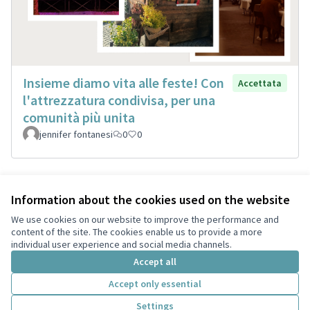
Insieme diamo vita alle feste! Con
Accettata
l'attrezzatura condivisa, per una
comunità più unita
jennifer fontanesi
0
0
Information about the cookies used on the website
Terms of Service
Privacy
We use cookies on our website to improve the performance and
Cookie settings
content of the site. The cookies enable us to provide a more
English
individual user experience and social media channels.
Choose language
Scegli la lingua
Accept all
Accept only essential
Creative Co
(External lin
Settings
(External link)