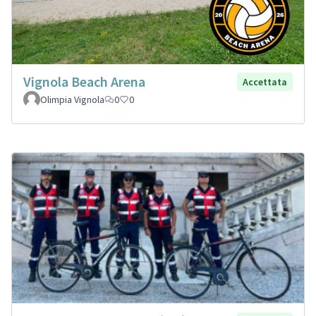
Vignola Beach Arena
Accettata
Olimpia Vignola
0
0