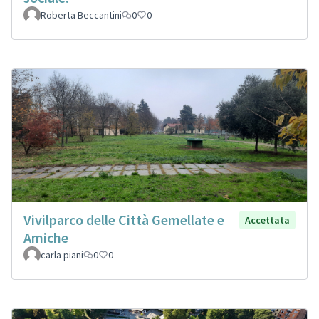
Roberta Beccantini
0
0
Vivilparco delle Città Gemellate e
Accettata
Amiche
carla piani
0
0