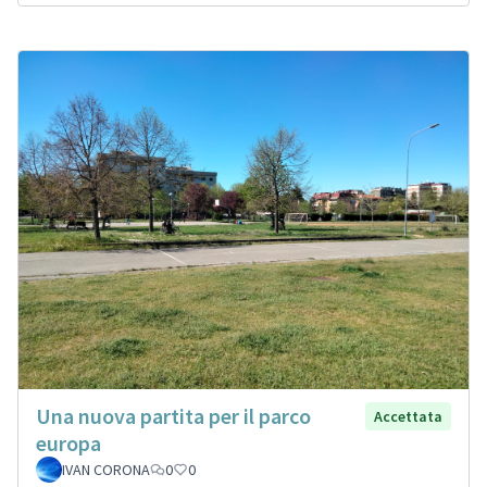
Una nuova partita per il parco
Accettata
europa
IVAN CORONA
0
0