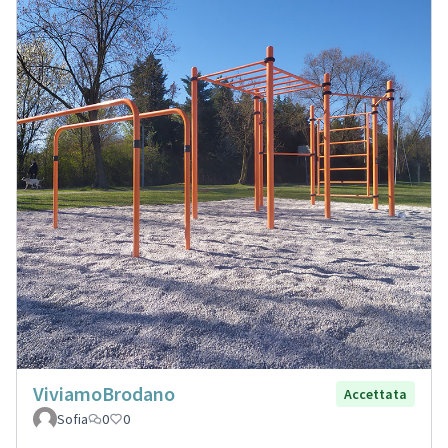
ViviamoBrodano
Accettata
Sofia
0
0