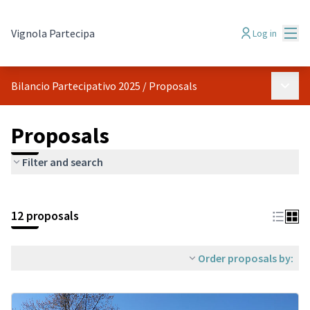
Mai
Vignola Partecipa
Log in
Main 
Bilancio Partecipativo 2025
/
Proposals
Proposals
Filter and search
Skip map
Leaflet
|
©
HERE maps
The following element is a map which presents the items on thi
+
12 proposals
−
Order proposals by: