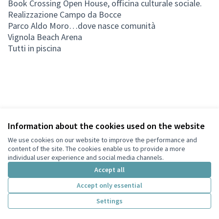
Book Crossing Open House, officina culturale sociale.
Realizzazione Campo da Bocce
Parco Aldo Moro…dove nasce comunità
Vignola Beach Arena
Tutti in piscina
Information about the cookies used on the website
Terms of Service
Privacy
We use cookies on our website to improve the performance and
Cookie settings
content of the site. The cookies enable us to provide a more
English
individual user experience and social media channels.
Choose language
Scegli la lingua
Accept all
Accept only essential
Creative Co
(External lin
Settings
(External link)
Website made with
free software
.
(External link)