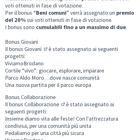
voti ottenuti in fase di votazione.
Per il bonus “
Beni comuni
” verrà assegnato un
premio
del 20%
sui voti ottenuti in fase di votazione.
I bonus sono
cumulabili fino a un massimo di due
.
Bonus Giovani
Il
bonus Giovani
è stato assegnato ai seguenti
(Opens in new tab)
progetti:
ViviamoBrodano
Cortile “vivo”: giocare, esplorare, imparare
Parco Aldo Moro…dove nasce comunità
Una nuova partita per il parco europa
Bonus Collaborazione
Il
bonus Collaborazione
è stato assegnato ai
(Opens in new tab)
seguenti progetti:
Insieme diamo vita alle feste! Con l'attrezzatura
condivisa, per una comunità più unita
Pedaliamo per una città più sicura