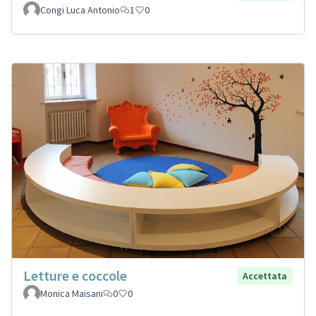
Congi Luca Antonio
1
0
Letture e coccole
Accettata
Monica Maisani
0
0