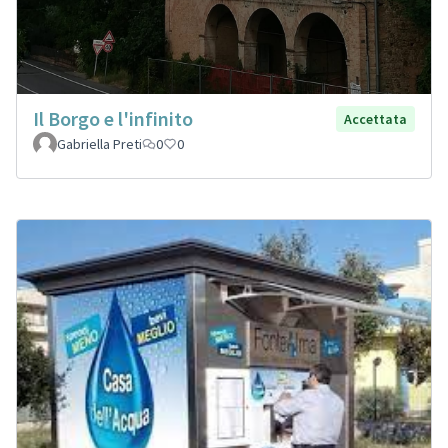
Il Borgo e l'infinito
Accettata
Gabriella Preti
0
0