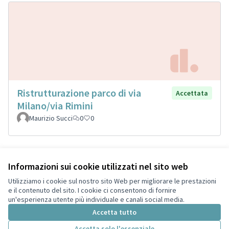
Ristrutturazione parco di via
Accettata
Milano/via Rimini
Maurizio Succi
0
0
Informazioni sui cookie utilizzati nel sito web
Termini di servizio
Privacy
Utilizziamo i cookie sul nostro sito Web per migliorare le prestazioni
Impostazioni dei cookie
e il contenuto del sito. I cookie ci consentono di fornire
Italiano
un'esperienza utente più individuale e canali social media.
Choose language
Scegli la lingua
Accetta tutto
Accetta solo l'essenziale