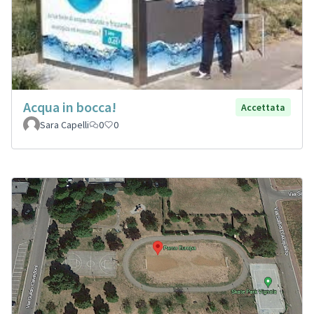
Acqua in bocca!
Accettata
Sara Capelli
0
0