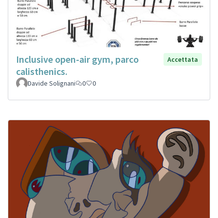
Inclusive open-air gym, parco
Accettata
calisthenics.
Davide Solignani
0
0