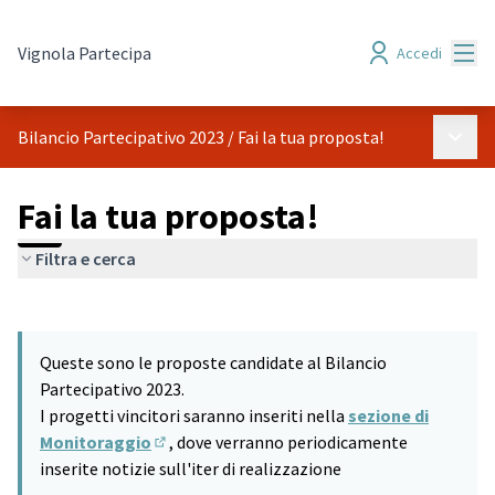
Menù
Vignola Partecipa
Accedi
Menù p
Bilancio Partecipativo 2023
/
Fai la tua proposta!
Fai la tua proposta!
Filtra e cerca
Salta mappa
Leaflet
|
©
HERE maps
9
L'elemento seguente è una mappa che presenta gli elementi di q
+
Queste sono le proposte candidate al Bilancio
−
Partecipativo 2023.
I progetti vincitori saranno inseriti nella
sezione di
Monitoraggio
, dove verranno periodicamente
(Si apre in una nuova scheda)
inserite notizie sull'iter di realizzazione