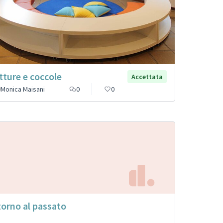
tture e coccole
Accettata
Monica Maisani
0
0
torno al passato