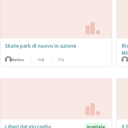
Skate park di nuovo in azione
Ri
Mi
Matteo
0
1
Liberi dal ginzaglio
Il
Accettata