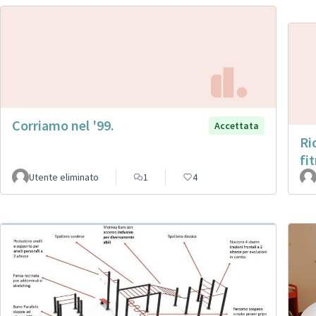
Corriamo nel '99.
Accettata
Ri
fi
Utente eliminato
1
4