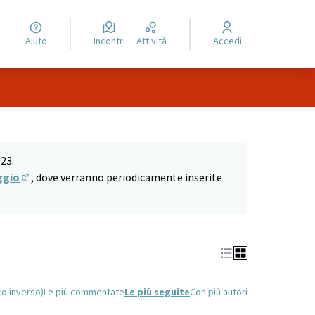
Aiuto
Incontri
Attività
Accedi
Leaflet
|
©
HERE maps
 come punti della mappa. L'elemento può essere utilizzato con un
23.
ggio
, dove verranno periodicamente inserite
(Si apre in una nuova scheda)
co inverso)
Le più commentate
Le più seguite
Con più autori