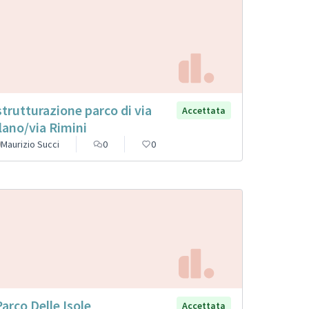
strutturazione parco di via
Accettata
lano/via Rimini
Maurizio Succi
0
0
 Parco Delle Isole
Accettata