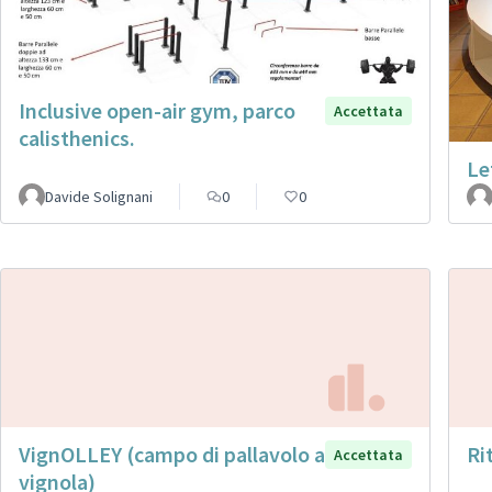
Inclusive open-air gym, parco
Accettata
calisthenics.
Le
Davide Solignani
0
0
VignOLLEY (campo di pallavolo a
Ri
Accettata
vignola)