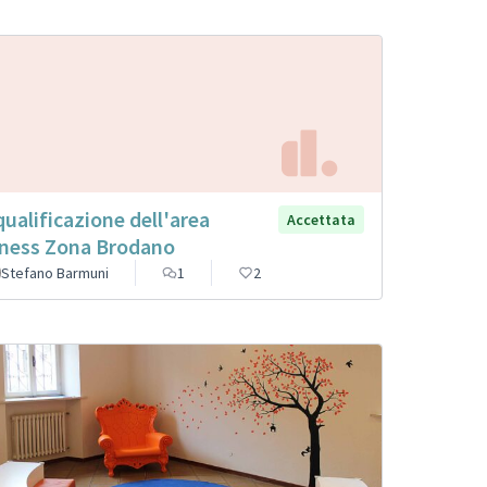
qualificazione dell'area
Accettata
tness Zona Brodano
Stefano Barmuni
1
2