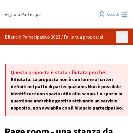
Menù
Vignola Partecipa
Accedi
Menù p
Bilancio Partecipativo 2023
/
Fai la tua proposta!
Questa proposta è stata rifiutata perché:
Rifiutata. La proposta non è conforme aI criteri
definiti nel patto di partecipazione. Non è possibile
identificare uno spazio utile allo scopo. Lo spazio in
questione andrebbe gestito attivando un servizio
apposito, non avviabile con il bilancio partecipativo.
Rage room - una stanza da