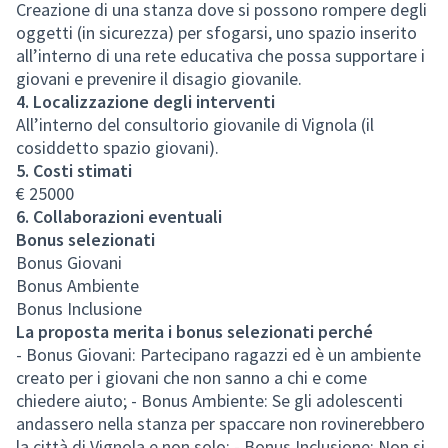
Creazione di una stanza dove si possono rompere degli
oggetti (in sicurezza) per sfogarsi, uno spazio inserito
all’interno di una rete educativa che possa supportare i
giovani e prevenire il disagio giovanile.
4. Localizzazione degli interventi
All’interno del consultorio giovanile di Vignola (il
cosiddetto spazio giovani).
5. Costi stimati
€ 25000
6. Collaborazioni eventuali
Bonus selezionati
Bonus Giovani
Bonus Ambiente
Bonus Inclusione
La proposta merita i bonus selezionati perché
- Bonus Giovani: Partecipano ragazzi ed è un ambiente
creato per i giovani che non sanno a chi e come
chiedere aiuto; - Bonus Ambiente: Se gli adolescenti
andassero nella stanza per spaccare non rovinerebbero
la città di Vignola e non solo; - Bonus Inclusione: Non si