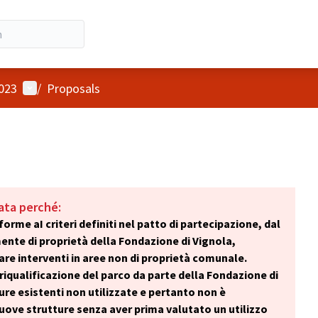
User menu
2023
/
Proposals
ata perché:
orme aI criteri definiti nel patto di partecipazione, dal
ente di proprietà della Fondazione di Vignola,
are interventi in aree non di proprietà comunale.
 riqualificazione del parco da parte della Fondazione di
ure esistenti non utilizzate e pertanto non è
nuove strutture senza aver prima valutato un utilizzo