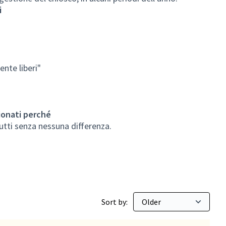
i
nte liberi"
ionati perché
tutti senza nessuna differenza.
Sort by: