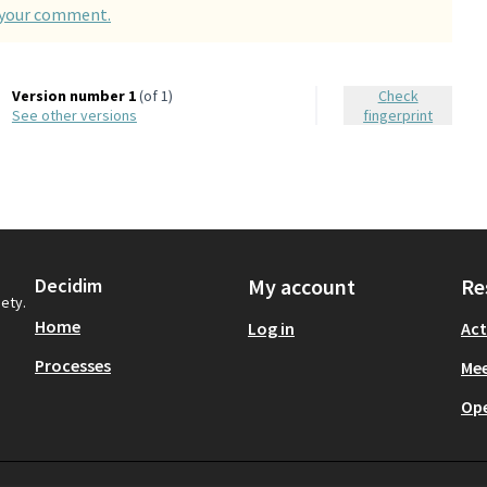
d your comment.
Version number 1
(of 1)
Check
see other versions
fingerprint
Decidim
My account
Re
iety.
Home
Log in
Act
Processes
Mee
Op