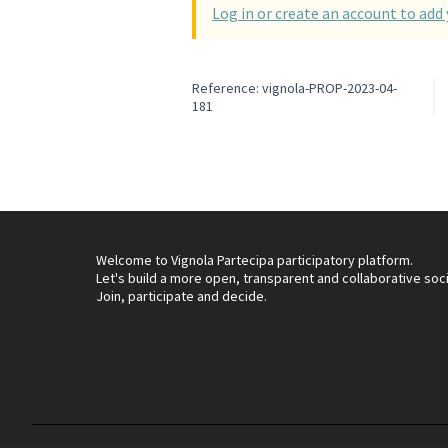
Log in or create an account to ad
Reference: vignola-PROP-2023-04-
181
Welcome to Vignola Partecipa participatory platform.
Let's build a more open, transparent and collaborative soc
Join, participate and decide.