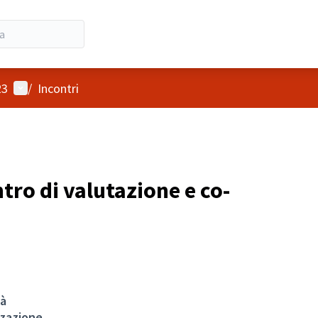
Menù utente
23
/
Incontri
tro di valutazione e co-
tà
zzazione