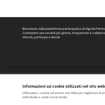
Benvenuto sulla piattaforma partecipativa di Vignola Partec
Costruiamo una società più aperta, trasparente e collabora
Unisciti, partecipa e decidi.
Termini di servizio
Privacy
Impostazioni dei cookie
Informazioni sui cookie utilizzati nel sito web
Utilizziamo i cookie sul nostro sito Web per migliorare le p
individuale e canali social media.
(Collegamento esterno)
Sito web creato con
software libero
.
(Collegamento esterno)