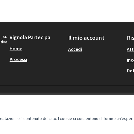
ipa.
Vignola Partecipa
Il mio account
Ri
tiva.
Home
Accedi
Att
Processi
Inc
Dat
restazioni e il contenuto del sito. I cookie ci consentono di fornire un'esper