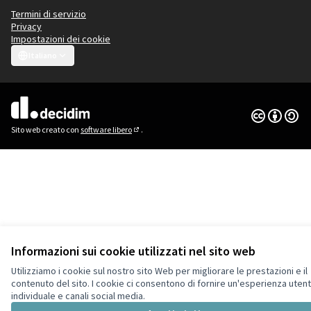
Termini di servizio
Privacy
Impostazioni dei cookie
Italiano
Choose language
Scegli la lingua
Licenza Cre
(Collegamen
(Collegamento esterno)
Sito web creato con
software libero
.
(Collegamento esterno)
Informazioni sui cookie utilizzati nel sito web
Utilizziamo i cookie sul nostro sito Web per migliorare le prestazioni e il
contenuto del sito. I cookie ci consentono di fornire un'esperienza utent
individuale e canali social media.