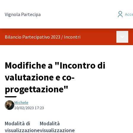
Vignola Partecipa
Acc
Menù p
Bilancio Partecipativo 2023
/
Incontri
Modifiche a "Incontro di
valutazione e co-
progettazione"
Michele
10/02/2023 17:23
Modalità di
Modalità
visualizzazione
visualizzazione