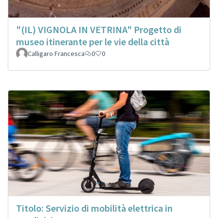
"(IL) VIGNOLA IN VETRINA" Progetto di
museo itinerante per le vie della città
Calligaro Francesca
0
0
Titolo: Servizio di mobilità elettrica in