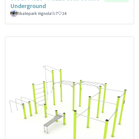
Underground
Skatepark Vignola
7
24