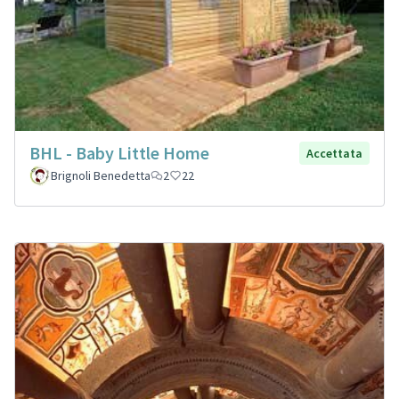
BHL - Baby Little Home
Accettata
Brignoli Benedetta
2
22