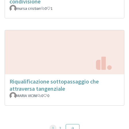
condivisione
mursa cristian
0
1
Riqualificazione sottopassaggio che
attraversa tangenziale
MARIA VICINI
0
0
1
2