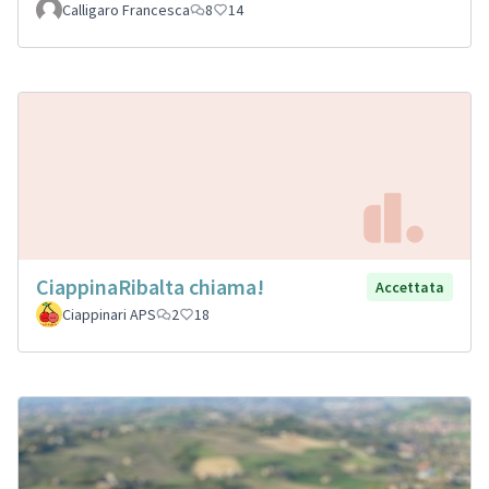
Calligaro Francesca
8
14
CiappinaRibalta chiama!
Accettata
Ciappinari APS
2
18