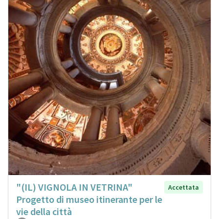
"(IL) VIGNOLA IN VETRINA"
Accettata
Progetto di museo itinerante per le
vie della città