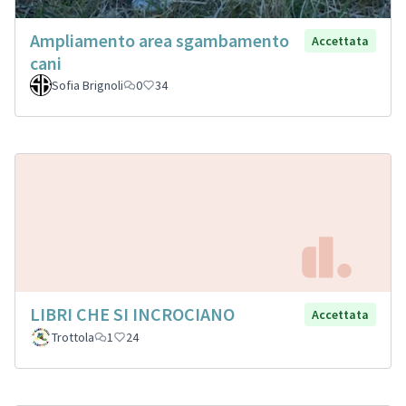
Ampliamento area sgambamento
Accettata
cani
Sofia Brignoli
0
34
LIBRI CHE SI INCROCIANO
Accettata
Trottola
1
24