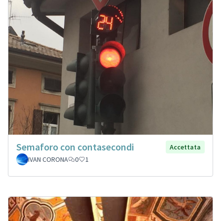
Semaforo con contasecondi
Accettata
IVAN CORONA
0
1