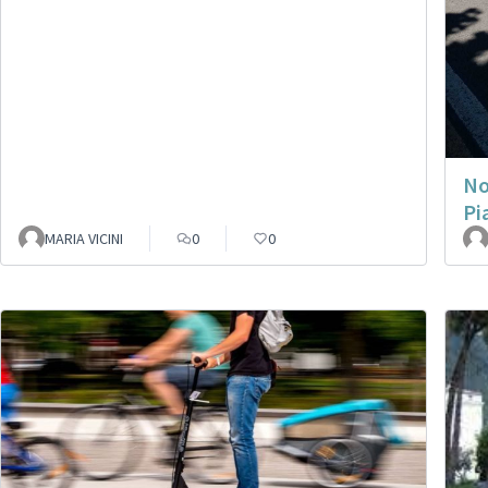
No
Pi
MARIA VICINI
0
0