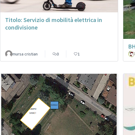
Titolo: Servizio di mobilità elettrica in
condivisione
BH
mursa cristian
0
1