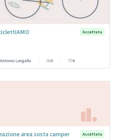
ciclettiAMO
Accettata
Antonio Langella
0
6
eazione area sosta camper
Accettata