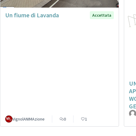
Un fiume di Lavanda
Accettata
UN
AP
WO
GE
VignolANIMAzione
0
1