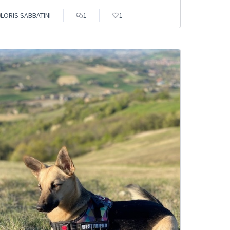
LORIS SABBATINI
1
1