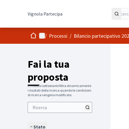
Vignola Partecipa
Home
Menù principale
/
Processi
/
Bilancio partecipativo 20
Fai la tua
proposta
Il modulo sottostante filtra dinamicamente
i risultati della ricerca quando le condizioni
di ricerca vengono modificate.
Stato