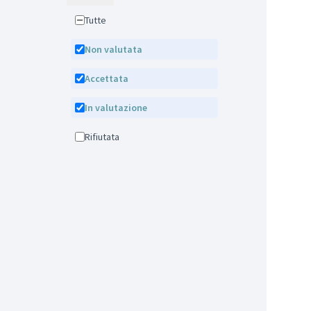
Tutte
Non valutata
Accettata
In valutazione
Rifiutata