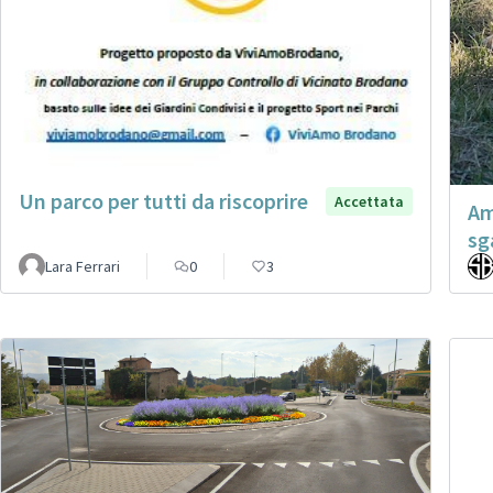
Un parco per tutti da riscoprire
Accettata
Am
sg
Lara Ferrari
0
3