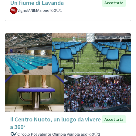
Un fiume di Lavanda
Accettata
VignolANIMAzione
0
1
Il Centro Nuoto, un luogo da vivere
Accettata
a 360°
Circolo Polivalente Olimpia Vignola asd
0
2