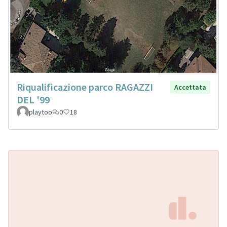
Riqualificazione parco RAGAZZI
Accettata
DEL '99
playtoo
0
18