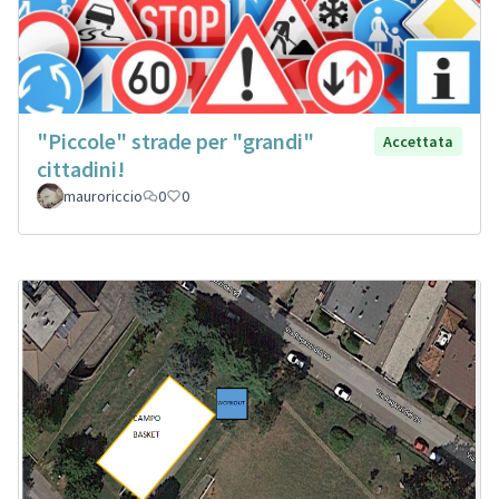
"Piccole" strade per "grandi"
Accettata
cittadini!
mauroriccio
0
0