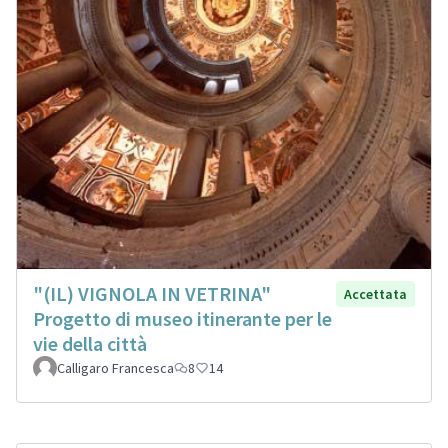
"(IL) VIGNOLA IN VETRINA"
Accettata
Progetto di museo itinerante per le
vie della città
Calligaro Francesca
8
14