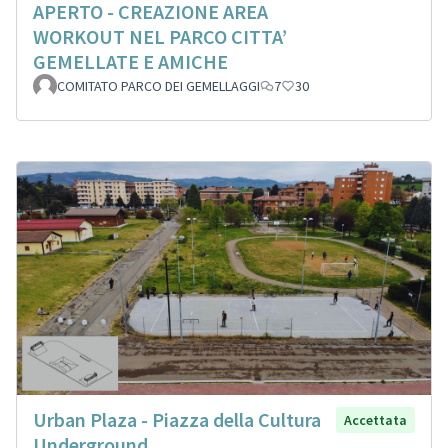
APERTO - CREAZIONE AREA
WORKOUT NEL PARCO CITTA’
GEMELLATE E AMICHE
COMITATO PARCO DEI GEMELLAGGI
7
30
Urban Plaza - Piazza della Cultura
Accettata
Underground