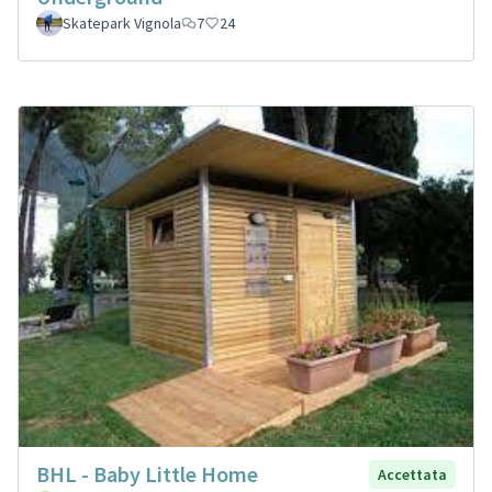
Skatepark Vignola
7
24
BHL - Baby Little Home
Accettata