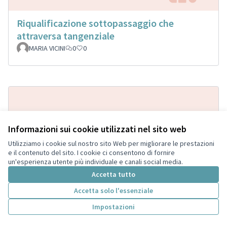
Riqualificazione sottopassaggio che
attraversa tangenziale
MARIA VICINI
0
0
Informazioni sui cookie utilizzati nel sito web
Utilizziamo i cookie sul nostro sito Web per migliorare le prestazioni
e il contenuto del sito. I cookie ci consentono di fornire
un'esperienza utente più individuale e canali social media.
Accetta tutto
Far rinascere il parco di piazza
Accettata
Maestri del Lavoro/Brodano
Accetta solo l'essenziale
Cavalieri Roberto
0
2
Impostazioni