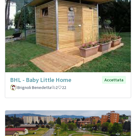
BHL - Baby Little Home
Accettata
Brignoli Benedetta
2
22