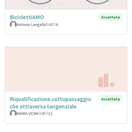
BiciclettiAMO
Accettata
Antonio Langella
0
6
Riqualificazione sottopassaggio
Accettata
che attraversa tangenziale
MARIA VICINI
0
12