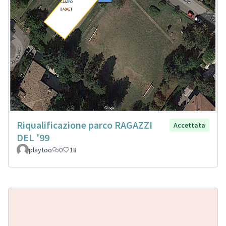
Riqualificazione parco RAGAZZI
Accettata
DEL '99
playtoo
0
18