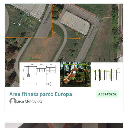
Area fitness parco Europa
Accettata
Luca Clò
0
1