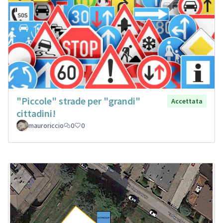
"Piccole" strade per "grandi"
Accettata
cittadini!
mauroriccio
0
0