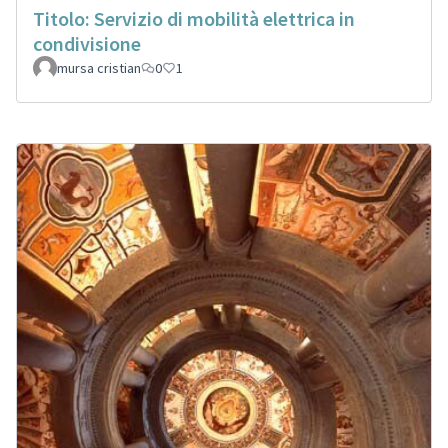
Titolo: Servizio di mobilità elettrica in
condivisione
mursa cristian
0
1