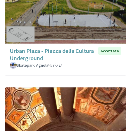
Urban Plaza - Piazza della Cultura
Accettata
Underground
Skatepark Vignola
7
24