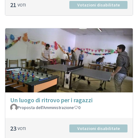
21
VOTI
Votazioni disabilitate
Un luogo di ritrovo per i ragazzi
Proposta dell'Amministrazione
0
23
VOTI
Votazioni disabilitate