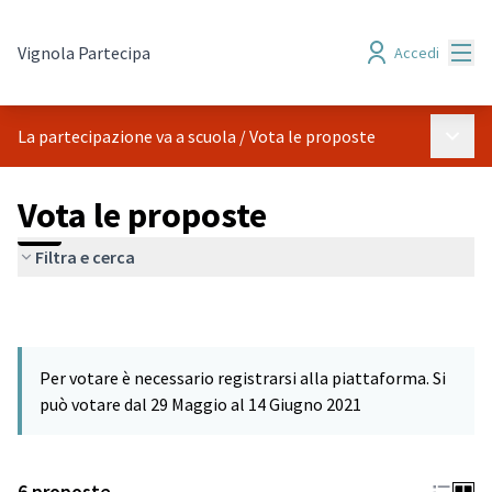
Menù
Vignola Partecipa
Accedi
Menù p
La partecipazione va a scuola
/
Vota le proposte
Vota le proposte
Filtra e cerca
Per votare è necessario registrarsi alla piattaforma. Si
può votare dal 29 Maggio al 14 Giugno 2021
6 proposte