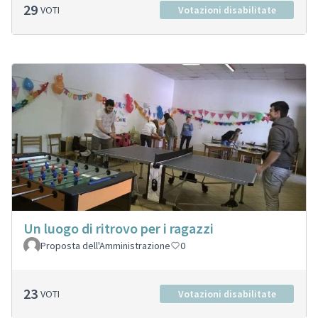
29
VOTI
Votazioni disabilitate
Un luogo di ritrovo per i ragazzi
Proposta dell'Amministrazione
0
23
VOTI
Votazioni disabilitate