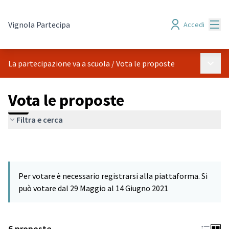
Menù
Vignola Partecipa
Accedi
Menù p
La partecipazione va a scuola
/
Vota le proposte
Vota le proposte
Filtra e cerca
Per votare è necessario registrarsi alla piattaforma. Si
può votare dal 29 Maggio al 14 Giugno 2021
6 proposte