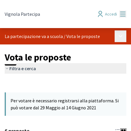
Menù
Vignola Partecipa
Accedi
Menù p
La partecipazione va a scuola
/
Vota le proposte
Vota le proposte
Filtra e cerca
Per votare è necessario registrarsi alla piattaforma. Si
può votare dal 29 Maggio al 14 Giugno 2021
6 proposte