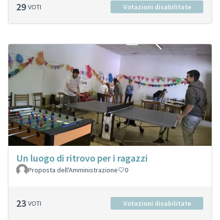
29
VOTI
Votazioni disabilitate
Un luogo di ritrovo per i ragazzi
Proposta dell'Amministrazione
0
23
VOTI
Votazioni disabilitate