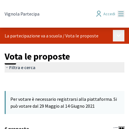
Menù
Vignola Partecipa
Accedi
Menù p
La partecipazione va a scuola
/
Vota le proposte
Vota le proposte
Filtra e cerca
Per votare è necessario registrarsi alla piattaforma. Si
può votare dal 29 Maggio al 14 Giugno 2021
6 proposte