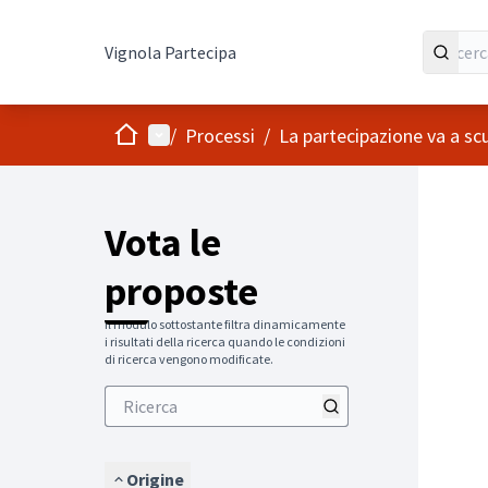
Vignola Partecipa
Home
Menù principale
/
Processi
/
La partecipazione va a sc
Vota le
proposte
Il modulo sottostante filtra dinamicamente
i risultati della ricerca quando le condizioni
di ricerca vengono modificate.
Origine