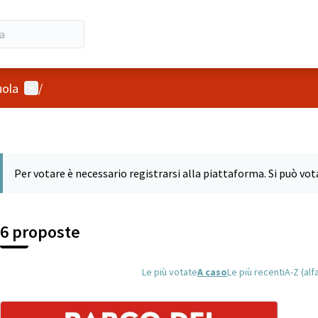
Menù utente
uola
/
Per votare è necessario registrarsi alla piattaforma. Si può vo
6 proposte
Le più votate
A caso
Le più recenti
A-Z (alf