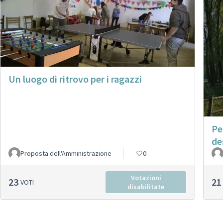
Un luogo di ritrovo per i ragazzi
Pe
de
Proposta dell'Amministrazione
0
Votazioni
23
21
VOTI
disabilitate