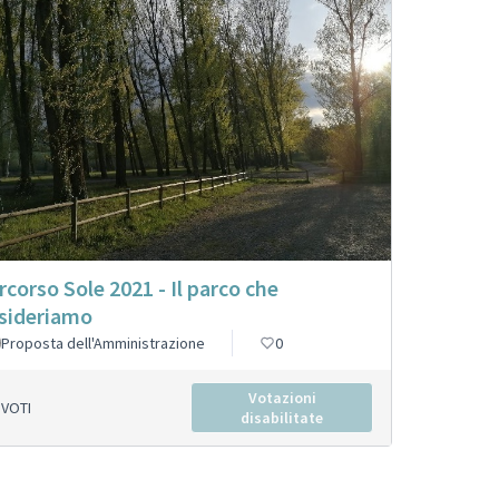
rcorso Sole 2021 - Il parco che
sideriamo
Proposta dell'Amministrazione
0
Votazioni
VOTI
disabilitate