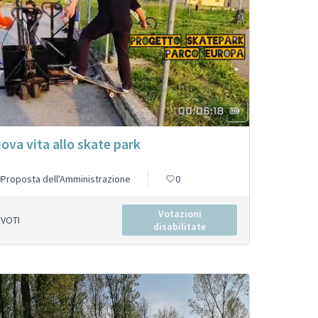
ova vita allo skate park
Proposta dell'Amministrazione
0
Votazioni
VOTI
disabilitate