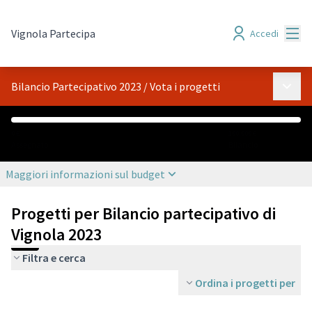
Menù
Vignola Partecipa
Accedi
Menù p
Bilancio Partecipativo 2023
/
Vota i progetti
0 €
100.000 €
Assegnato
Bilancio
Maggiori informazioni sul budget
Progetti per Bilancio partecipativo di
Vignola 2023
Filtra e cerca
Ordina i progetti per