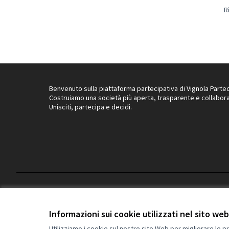
R
Benvenuto sulla piattaforma partecipativa di Vignola Partec
Costruiamo una società più aperta, trasparente e collabora
Unisciti, partecipa e decidi.
Termini di servizio
Privacy
Impostazioni dei cookie
Informazioni sui cookie utilizzati nel sito web
Utilizziamo i cookie sul nostro sito Web per migliorare le p