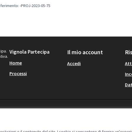
iferimento: -PROJ-2023-05-75
ipa.
Vignola Partecipa
Il mio account
Ri
tiva.
Home
Accedi
Att
Processi
Inc
Dat
restazioni e il contenuto del sito. I cookie ci consentono di fornire un'esper