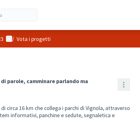
Menù utente
23
/
Vota i progetti
me di parole, camminare parlando ma
Contro
di circa 16 km che collega i parchi di Vignola, attraverso
 totem informativi, panchine e sedute, segnaletica e