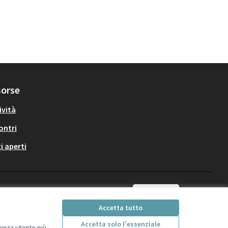
sorse
ività
ontri
i aperti
Italiano
Choose language
Scegli la lingua
Accetta tutto
Accetta solo l'essenziale
ienza utente più