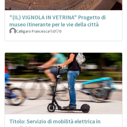
"(IL) VIGNOLA IN VETRINA" Progetto di
museo itinerante per le vie della città
Calligaro Francesca
0
0
Titolo: Servizio di mobilità elettrica in