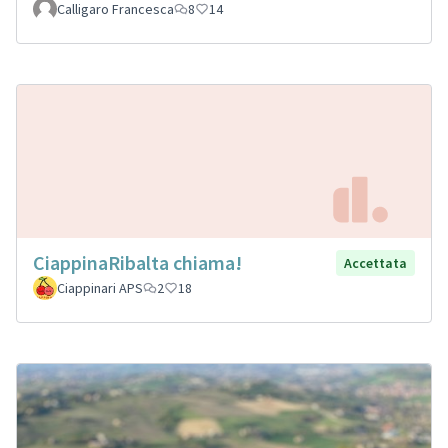
Calligaro Francesca
8
14
CiappinaRibalta chiama!
Accettata
Ciappinari APS
2
18