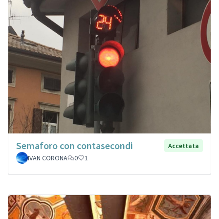
Semaforo con contasecondi
Accettata
IVAN CORONA
0
1