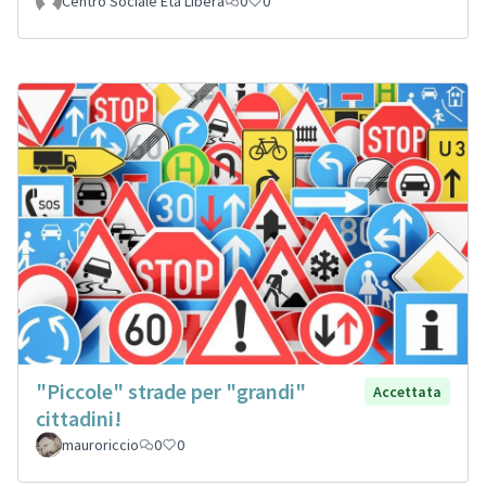
Centro Sociale Età Libera
0
0
"Piccole" strade per "grandi"
Accettata
cittadini!
mauroriccio
0
0