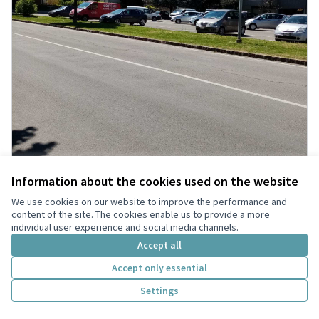
Information about the cookies used on the website
We use cookies on our website to improve the performance and
content of the site. The cookies enable us to provide a more
individual user experience and social media channels.
Accept all
Non solo un parcheggio per Piazza
Accettata
Ballestri
Accept only essential
Centro Sociale Età Libera
0
1
Settings