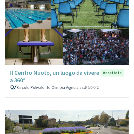
Il Centro Nuoto, un luogo da vivere
Accettata
a 360°
Circolo Polivalente Olimpia Vignola asd
0
2