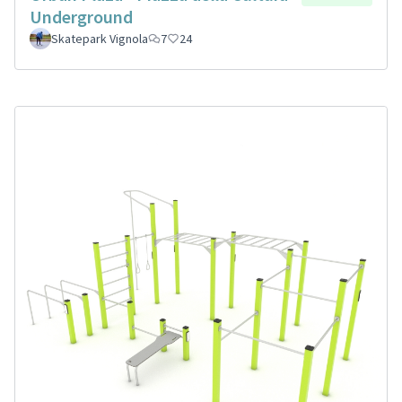
Underground
Skatepark Vignola
7
24