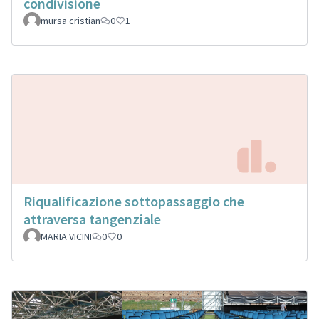
condivisione
mursa cristian
0
1
Riqualificazione sottopassaggio che
attraversa tangenziale
MARIA VICINI
0
0