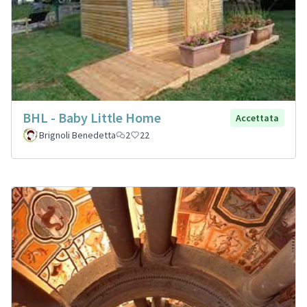
BHL - Baby Little Home
Accettata
Brignoli Benedetta
2
22