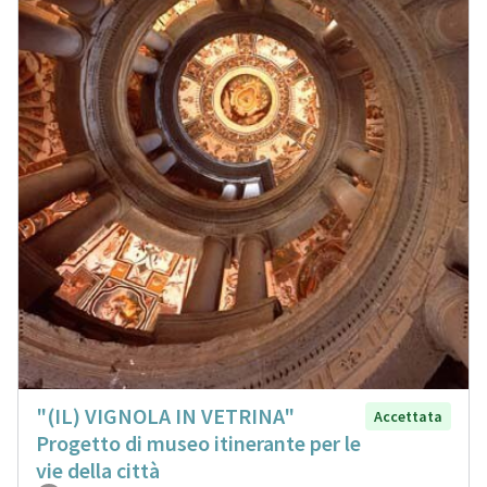
"(IL) VIGNOLA IN VETRINA"
Accettata
Progetto di museo itinerante per le
vie della città