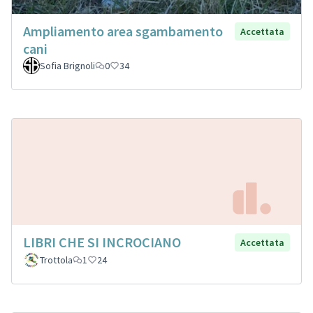
Ampliamento area sgambamento
Accettata
cani
Sofia Brignoli
0
34
LIBRI CHE SI INCROCIANO
Accettata
Trottola
1
24