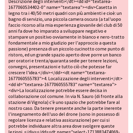
Descrizione degli interventi</dt><dd id="textarea-
1677060534402-0" name="textarea"><div>Casetta in
legno tra i 40/50 metri quadri con più ambienti e cioè: un
bagno di servizio, una piccola camera oscura (a tal'uopo
faccio ricorso alla mia esperienza giovanile del club di 50
anni fa dove ho imparato a sviluppare negativo e
stampare un positivo ovviamente in bianco e nero-tratto
fondamentale a mio giudizio per l'approccio a questa
passione) presenza di un piccolo cucinotto come punto di
ristoro, ed un grande spazio aperto dove porre un banco
per oratori e trenta/quaranta sedie per tenere lezioni,
convegni, presentazioni e tutto ciò che potesse far
crescere l'idea.</div></dd><dt name="textarea-
1677060555783">4. Localizzazione degli interventi</dt>
<dd id="textarea-1677060555783" name="textarea">
<div>La localizzazione potrebbe essere decisa in
collaborazione col comune. In via N. Sauro (di fronte alla
stazione di Vignola) c'è uno spazio che potrebbe fare al
nostro caso. Da tenere presente anche la parte inerente
l'insegnamento dell'uso del drone (sono in possesso di
regolare licenza e relativa assicurazione) per cui si
potrebbe individuare altra area dove svolgere queste
lezioni. </div></dd><dt name="select-1713883474069-