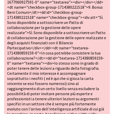
1677060927591-0" name="textarea"><div></div></dd>
<dt name="checkbox-group-1714380221518">9. Bonus
Beni Comuni</dt><dd id="checkbox-group-
1714380221518" name="checkbox-group"><div alt="Sì.
Sono disponibile a sottoscrivere un Patto di
collaborazione per la gestione delle opere
realizzate">Sì. Sono disponibile a sottoscrivere un Patto
di collaborazione per la gestione delle opere realizzate e
degli acquisti finanziati con il Bilancio
Partecipativo</div></dd><dt name="textarea-
1714380859159-0">In cosa potrebbe consistere la tua
collaborazione?</dt><dd id="textarea-1714380859159-
0" name="textarea"><div>Io stesso sono in grado di
poter tenere delle lezioni a riguardo della fotografia.
Certamente il mio interesse è accompagnare
soprattutto i neofiti ( ed è qui che si gioca la carta
vincente se essi fossero numerosi) sino al
raggiungimento di un certo livello senza escludere la
possibilità di poter invitare persone più esperte e
professionisti a tenere ulteriori lezioni su argomenti
specifici in un settore che è sempre più fortemente
evoluto con l'arrivo dell'intelligenza artificiale di cui già