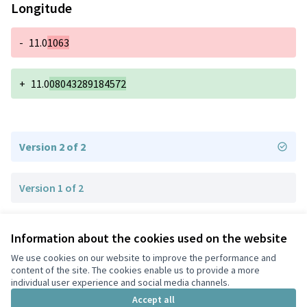
Longitude
-
11.0
1063
+
11.0
08043289184572
Version 2 of 2
Version 1 of 2
Information about the cookies used on the website
Terms of Service
Privacy
We use cookies on our website to improve the performance and
Cookie settings
content of the site. The cookies enable us to provide a more
English
individual user experience and social media channels.
Choose language
Scegli la lingua
Accept all