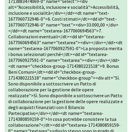
1713883474069-0" name="select"><div
alt="Accessibilità, inclusione e socialità">Accessibilità,
inclusione e socialità</div></dd><dt name="text-
1677060732946-0">6. Costi stimati</dt><dd id="text-
1677060732946-0" name="text"><div>33.000,00 </div>
</dd><dt name="textarea-1677060694563">7.
Collaborazioni eventuali</dt><dd id="textarea-
1677060694563" name="textarea"><div></div></dd><dt
name="textarea-1677060927591-0">La proposta merita
i bonus selezionati perché</dt><dd id="textarea-
1677060927591-0" name="textarea"><div></div></dd>
<dt name="checkbox-group-1714380221518">9. Bonus
Beni Comuni</dt><dd id="checkbox-group-
1714380221518" name="checkbox-group"><div alt="Sì.
Sono disponibile a sottoscrivere un Patto di
collaborazione per la gestione delle opere
realizzate">Sì. Sono disponibile a sottoscrivere un Patto
di collaborazione per la gestione delle opere realizzate e
degli acquisti finanziati con il Bilancio
Partecipativo</div></dd><dt name="textarea-
1714380859159-0">In cosa potrebbe consistere la tua
collaborazione?</dt><dd id="textarea-1714380859159-
0" name="textarea"><div>Io stesso sono in grado di