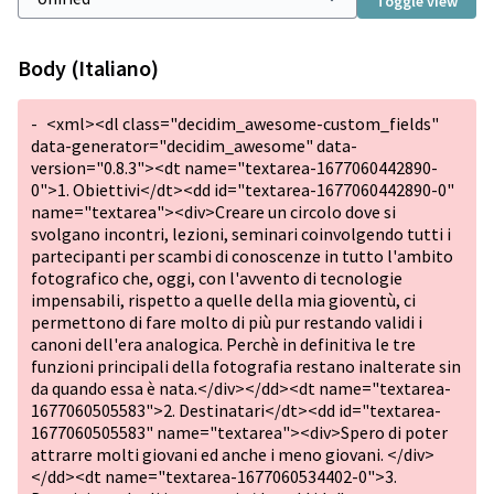
Toggle view
Body (Italiano)
-
<xml><dl class="decidim_awesome-custom_fields"
data-generator="decidim_awesome" data-
version="0.8.3"><dt name="textarea-1677060442890-
0">1. Obiettivi</dt><dd id="textarea-1677060442890-0"
name="textarea"><div>Creare un circolo dove si
svolgano incontri, lezioni, seminari coinvolgendo tutti i
partecipanti per scambi di conoscenze in tutto l'ambito
fotografico che, oggi, con l'avvento di tecnologie
impensabili, rispetto a quelle della mia gioventù, ci
permettono di fare molto di più pur restando validi i
canoni dell'era analogica. Perchè in definitiva le tre
funzioni principali della fotografia restano inalterate sin
da quando essa è nata.</div></dd><dt name="textarea-
1677060505583">2. Destinatari</dt><dd id="textarea-
1677060505583" name="textarea"><div>Spero di poter
attrarre molti giovani ed anche i meno giovani. </div>
</dd><dt name="textarea-1677060534402-0">3.