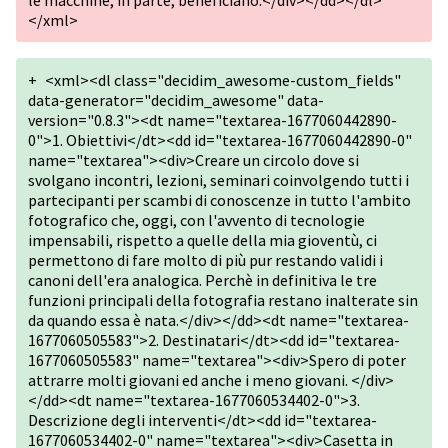
le macchine, in parte, beneficiano.</div></dd></dl>
</xml>
+
<xml><dl class="decidim_awesome-custom_fields"
data-generator="decidim_awesome" data-
version="0.8.3"><dt name="textarea-1677060442890-
0">1. Obiettivi</dt><dd id="textarea-1677060442890-0"
name="textarea"><div>Creare un circolo dove si
svolgano incontri, lezioni, seminari coinvolgendo tutti i
partecipanti per scambi di conoscenze in tutto l'ambito
fotografico che, oggi, con l'avvento di tecnologie
impensabili, rispetto a quelle della mia gioventù, ci
permettono di fare molto di più pur restando validi i
canoni dell'era analogica. Perchè in definitiva le tre
funzioni principali della fotografia restano inalterate sin
da quando essa è nata.</div></dd><dt name="textarea-
1677060505583">2. Destinatari</dt><dd id="textarea-
1677060505583" name="textarea"><div>Spero di poter
attrarre molti giovani ed anche i meno giovani. </div>
</dd><dt name="textarea-1677060534402-0">3.
Descrizione degli interventi</dt><dd id="textarea-
1677060534402-0" name="textarea"><div>Casetta in