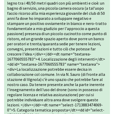
legno tra i 40/50 metri quadri con più ambienti e cioè: un
bagno di servizio, una piccola camera oscura (a tal'uopo
faccio ricorso alla mia esperienza giovanile del club di 50
anni fa dove ho imparato a sviluppare negativo e
stampare un positivo ovviamente in bianco e nero-tratto
fondamentale a mio giudizio per l'approccio a questa
passione) presenza di un piccolo cucinotto come punto di
ristoro, ed un grande spazio aperto dove porre un banco
per oratori e trenta/quaranta sedie per tenere lezioni,
convegni, presentazioni e tutto ciò che potesse far
crescere l'idea.</div></dd><dt name="textarea-
1677060555783">4. Localizzazione degli interventi</dt>
<dd id="textarea-1677060555783" name="textarea">
<div>La localizzazione potrebbe essere decisa in
collaborazione col comune. In via N. Sauro (di fronte alla
stazione di Vignola) c'è uno spazio che potrebbe fare al
nostro caso. Da tenere presente anche la parte inerente
l'insegnamento dell'uso del drone (sono in possesso di
regolare licenza e relativa assicurazione) per cui si
potrebbe individuare altra area dove svolgere queste
lezioni. </div></dd><dt name="select-1713883474069-
0">5. Categoria tematica proposta</dt><dd id="select-