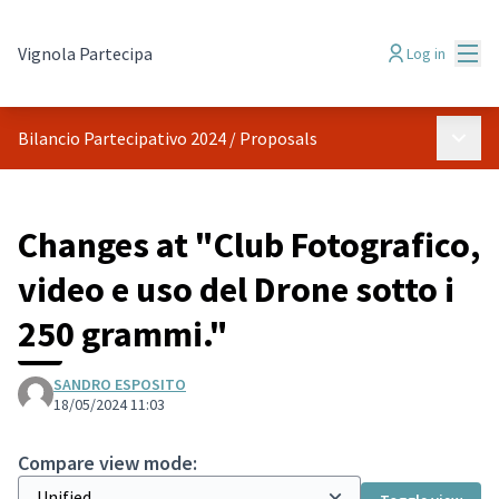
Mai
Vignola Partecipa
Log in
Main 
Bilancio Partecipativo 2024
/
Proposals
Changes at "Club Fotografico,
video e uso del Drone sotto i
250 grammi."
SANDRO ESPOSITO
18/05/2024 11:03
Compare view mode: