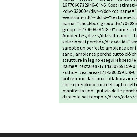
1677060732946-0">6. Costi stimat
<div>33000</div></dd><dt name="t
eventuali</dt><dd id="textarea-1
name="checkbox-group-16770608584
group-1677060858418-0" name="ch
Ambiente</div></dd><dt name="tex
selezionati perché</dt><dd id="te
sarebbe un perfetto ambiente per i
sano , ambiente perché tutto ciò che
strutture in legno eseguirebbero l
name="textarea-1714380859159-0">I
<dd id="textarea-1714380859159-0"
potremmo dare una collaborazione per
che si prendono cura del taglio dell
manifestazioni, pulizia delle panche
durevole nel tempo </div></dd></