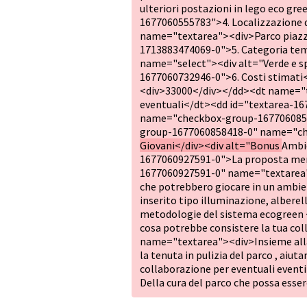
ulteriori postazioni in lego eco g
1677060555783">4. Localizzazione 
name="textarea"><div>Parco piazza
1713883474069-0">5. Categoria te
name="select"><div alt="Verde e s
1677060732946-0">6. Costi stimat
<div>33000</div></dd><dt name="t
eventuali</dt><dd id="textarea-1
name="checkbox-group-16770608584
group-1677060858418-0" name="ch
Giovani</div><div alt="Bonus
Ambi
1677060927591-0">La proposta meri
1677060927591-0" name="textarea">
che potrebbero giocare in un ambien
inserito tipo illuminazione, alberel
metodologie del sistema ecogreen
cosa potrebbe consistere la tua c
name="textarea"><div>Insieme alla
la tenuta in pulizia del parco , aiuta
collaborazione per eventuali eventi 
Della cura del parco che possa ess