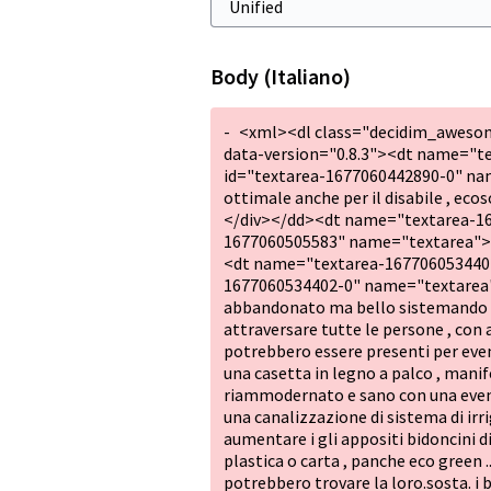
Body (Italiano)
-
<xml><dl class="decidim_aweso
data-version="0.8.3"><dt name="te
id="textarea-1677060442890-0" nam
ottimale anche per il disabile , ecos
</div></dd><dt name="textarea-16
1677060505583" name="textarea"><div
<dt name="textarea-1677060534402-
1677060534402-0" name="textarea"
abbandonato ma bello sistemando l.a
attraversare tutte le persone , con 
potrebbero essere presenti per eve
una casetta in legno a palco , manif
riammodernato e sano con una eventu
una canalizzazione di sistema di irri
aumentare i gli appositi bidoncini di
plastica o carta , panche eco green 
potrebbero trovare la loro.sosta. i