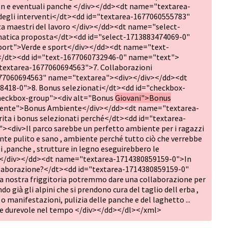
reen e eventuali panche </div></dd><dt name="textarea-
degli interventi</dt><dd id="textarea-1677060555783"
 maestri del lavoro </div></dd><dt name="select-
matica proposta</dt><dd id="select-1713883474069-0"
port">Verde e sport</div></dd><dt name="text-
i</dt><dd id="text-1677060732946-0" name="text">
extarea-1677060694563">7. Collaborazioni
677060694563" name="textarea"><div></div></dd><dt
18-0">8. Bonus selezionati</dt><dd id="checkbox-
eckbox-group"><div alt="Bonus
Giovani">Bonus
ente">Bonus Ambiente</div></dd><dt name="textarea-
ta i bonus selezionati perché</dt><dd id="textarea-
<div>Il parco sarebbe un perfetto ambiente per i ragazzi
te pulito e sano , ambiente perché tutto ciò che verrebbe
li ,panche , strutture in legno eseguirebbero le
 </div></dd><dt name="textarea-1714380859159-0">In
ollaborazione?</dt><dd id="textarea-1714380859159-0"
 nostra friggitoria potremmo dare una collaborazione per
ndo già gli alpini che si prendono cura del taglio dell erba ,
o manifestazioni, pulizia delle panche e del laghetto ...
ere durevole nel tempo </div></dd></dl></xml>