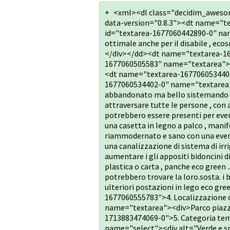
+
<xml><dl class="decidim_aweso
data-version="0.8.3"><dt name="te
id="textarea-1677060442890-0" nam
ottimale anche per il disabile , ecos
</div></dd><dt name="textarea-16
1677060505583" name="textarea"><div
<dt name="textarea-1677060534402-
1677060534402-0" name="textarea"
abbandonato ma bello sistemando l.a
attraversare tutte le persone , con 
potrebbero essere presenti per eve
una casetta in legno a palco , manif
riammodernato e sano con una eventu
una canalizzazione di sistema di irri
aumentare i gli appositi bidoncini di
plastica o carta , panche eco green 
potrebbero trovare la loro.sosta. i
ulteriori postazioni in lego eco g
1677060555783">4. Localizzazione 
name="textarea"><div>Parco piazza
1713883474069-0">5. Categoria te
name="select"><div alt="Verde e s