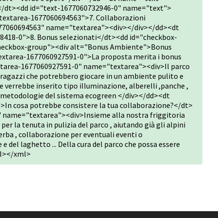
i</dt><dd id="text-1677060732946-0" name="text">
extarea-1677060694563">7. Collaborazioni
677060694563" name="textarea"><div></div></dd><dt
18-0">8. Bonus selezionati</dt><dd id="checkbox-
eckbox-group"><div alt="Bonus Ambiente">Bonus
tarea-1677060927591-0">La proposta merita i bonus
xtarea-1677060927591-0" name="textarea"><div>Il parco
 ragazzi che potrebbero giocare in un ambiente pulito e
 verrebbe inserito tipo illuminazione, alberelli ,panche ,
e metodologie del sistema ecogreen </div></dd><dt
n cosa potrebbe consistere la tua collaborazione?</dt>
 name="textarea"><div>Insieme alla nostra friggitoria
 la tenuta in pulizia del parco , aiutando già gli alpini
 erba , collaborazione per eventuali eventi o
 e del laghetto ... Della cura del parco che possa essere
dl></xml>