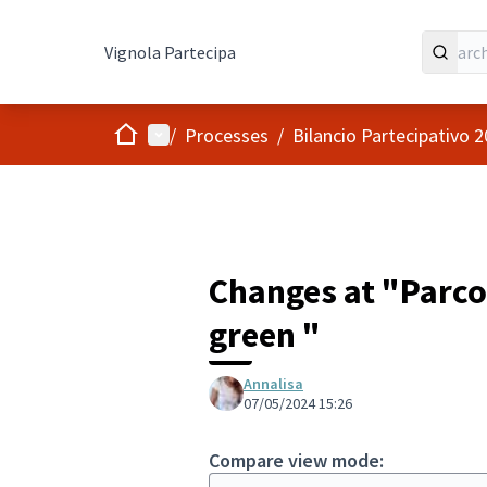
Vignola Partecipa
Home
Main menu
/
Processes
/
Bilancio Partecipativo 
Changes at "Parco
green "
Annalisa
07/05/2024 15:26
Compare view mode: