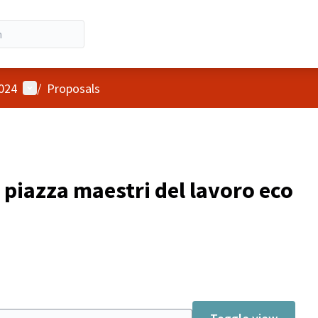
User menu
2024
/
Proposals
 piazza maestri del lavoro eco