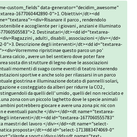
me-custom_fields" data-generator="decidim_awesome"
xtarea-1677060442890-0">1. Obiettivi</dt><dd
e="textarea"><div>Risanare il parco , rendendolo
ostenibile e accogliente per i giovani , anziani e illuminato
77060505583">2. Destinatari</dt><dd id="textarea-
>Ragazzini , adulti , disabili , associazioni </div></dd>
0">3. Descrizione degli interventi</dt><dd id="textarea-
><div>Vorremmo ripristinae questo parco un po'
rea calcio , avere un bel sentiero dove poter fare
area sosta din strutture di legno dove le associazioni
ntuali momenti di svago come eventi di teatro inserendo
estazioni sportive e anche solo per rilassarsi in un parco
ale giostrina e illuminazione dotato di pannelli solari,
gazione e costeggiato da alberi per ridurre la CO2 ,
stinguendoli da quelli dell' umido , quelli del non reciclato e
...una zona con un piccolo laghetto dove le specie animali
 bambini potrebbero giocare e avere una zona pic nic con
reen e eventuali panche </div></dd><dt name="textarea-
degli interventi</dt><dd id="textarea-1677060555783"
 maestri del lavoro </div></dd><dt name="select-
matica proposta</dt><dd id="select-1713883474069-0"
port">Verde e sport</div></dd><dt name="text-