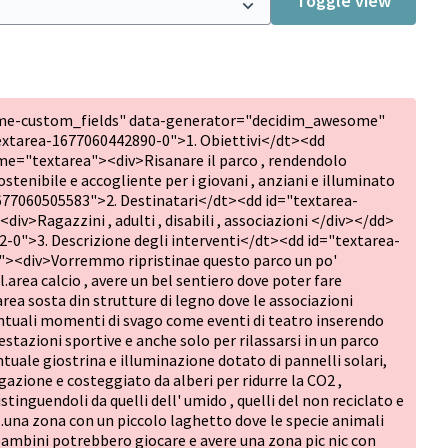
Toggle view
me-custom_fields" data-generator="decidim_awesome"
xtarea-1677060442890-0">1. Obiettivi</dt><dd
e="textarea"><div>Risanare il parco , rendendolo
ostenibile e accogliente per i giovani , anziani e illuminato
77060505583">2. Destinatari</dt><dd id="textarea-
>Ragazzini , adulti , disabili , associazioni </div></dd>
0">3. Descrizione degli interventi</dt><dd id="textarea-
><div>Vorremmo ripristinae questo parco un po'
rea calcio , avere un bel sentiero dove poter fare
area sosta din strutture di legno dove le associazioni
ntuali momenti di svago come eventi di teatro inserendo
estazioni sportive e anche solo per rilassarsi in un parco
ale giostrina e illuminazione dotato di pannelli solari,
gazione e costeggiato da alberi per ridurre la CO2 ,
stinguendoli da quelli dell' umido , quelli del non reciclato e
...una zona con un piccolo laghetto dove le specie animali
 bambini potrebbero giocare e avere una zona pic nic con