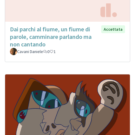
Dai parchi al fiume, un fiume di
Accettata
parole, camminare parlando ma
non cantando
Cavani Daniele
0
1