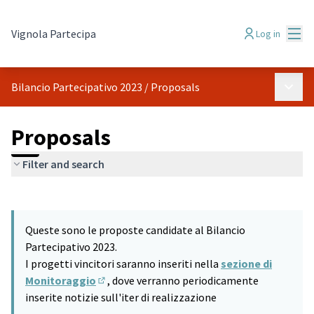
Mai
Vignola Partecipa
Log in
Main 
Bilancio Partecipativo 2023
/
Proposals
Proposals
Filter and search
Skip map
Leaflet
|
©
HERE maps
9
The following element is a map which presents the items on thi
+
Queste sono le proposte candidate al Bilancio
−
Partecipativo 2023.
I progetti vincitori saranno inseriti nella
sezione di
Monitoraggio
, dove verranno periodicamente
(Opens in new tab)
inserite notizie sull'iter di realizzazione