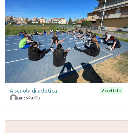
A scuola di atletica
Accettata
Enrico
0
1