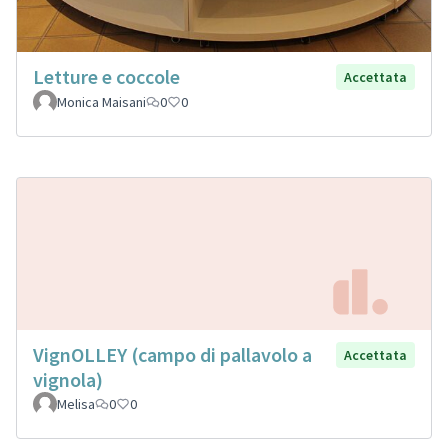
Letture e coccole
Accettata
Monica Maisani
0
0
VignOLLEY (campo di pallavolo a
Accettata
vignola)
Melisa
0
0