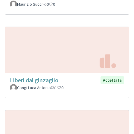
Maurizio Succi
0
0
Liberi dal ginzaglio
Accettata
Congi Luca Antonio
1
0