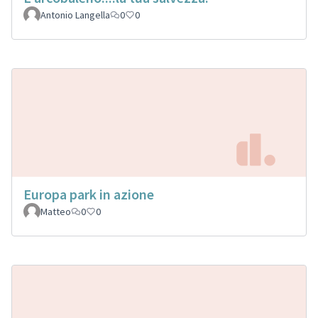
Antonio Langella
0
0
Europa park in azione
Matteo
0
0