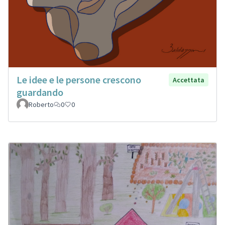
Le idee e le persone crescono
Accettata
guardando
Roberto
0
0