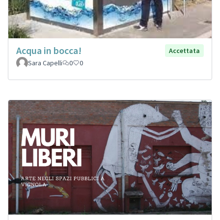
Acqua in bocca!
Accettata
Sara Capelli
0
0