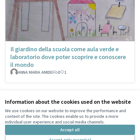
Il giardino della scuola come aula verde e
laboratorio dove poter scoprire e conoscere
il mondo
ANNA MARIA AMIDEI
0
1
Information about the cookies used on the website
Terms of Service
Privacy
We use cookies on our website to improve the performance and
Cookie settings
content of the site. The cookies enable us to provide a more
English
individual user experience and social media channels.
Choose language
Scegli la lingua
Accept all
Accept only essential