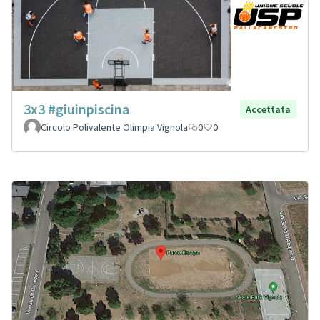
3x3 #giuinpiscina
Accettata
Circolo Polivalente Olimpia Vignola
0
0