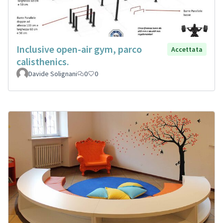
Inclusive open-air gym, parco
Accettata
calisthenics.
Davide Solignani
0
0