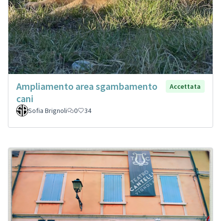
Ampliamento area sgambamento
Accettata
cani
Sofia Brignoli
0
34