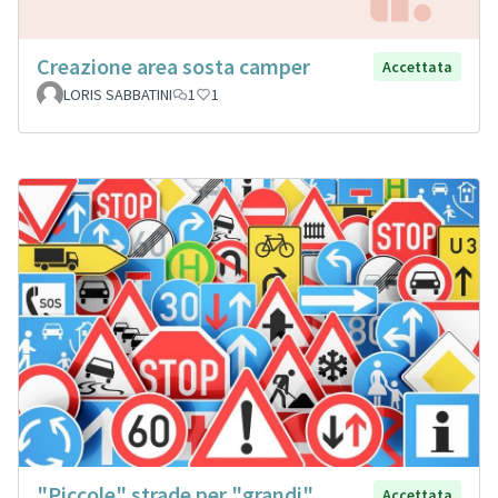
Creazione area sosta camper
Accettata
LORIS SABBATINI
1
1
"Piccole" strade per "grandi"
Accettata