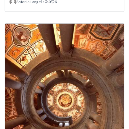
Antonio Langella
0
6