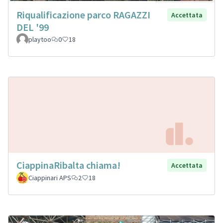
Riqualificazione parco RAGAZZI
Accettata
DEL '99
playtoo
0
18
CiappinaRibalta chiama!
Accettata
Ciappinari APS
2
18