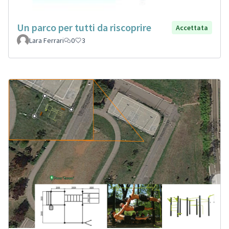
Un parco per tutti da riscoprire
Accettata
Lara Ferrari
0
3