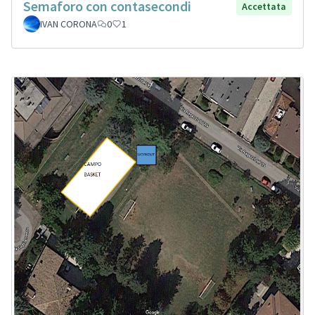
Semaforo con contasecondi
Accettata
IVAN CORONA
0
1