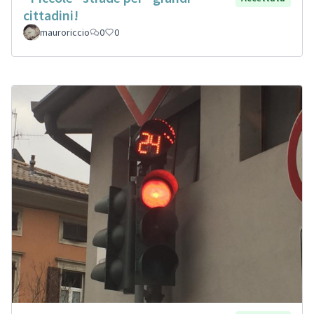
cittadini!
mauroriccio
0
0