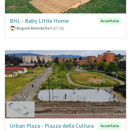
BHL - Baby Little Home
Accettata
Brignoli Benedetta
2
22
Urban Plaza - Piazza della Cultura
Accettata