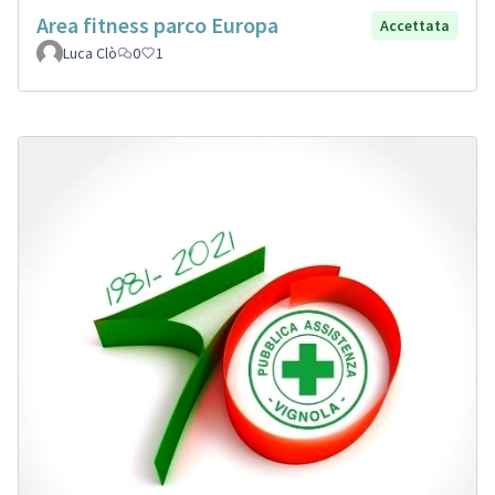
Area fitness parco Europa
Accettata
Luca Clò
0
1