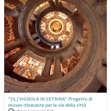
"(IL) VIGNOLA IN VETRINA" Progetto di
museo itinerante per le vie della città
Calligaro Francesca
0
0