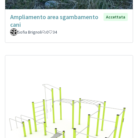
Ampliamento area sgambamento
Accettata
cani
Sofia Brignoli
0
34