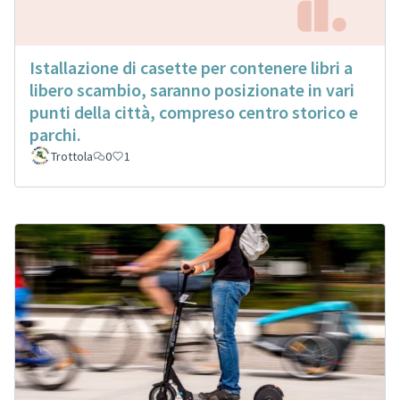
Istallazione di casette per contenere libri a
libero scambio, saranno posizionate in vari
punti della città, compreso centro storico e
parchi.
Trottola
0
1