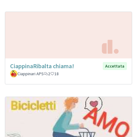
CiappinaRibalta chiama!
Accettata
Ciappinari APS
2
18