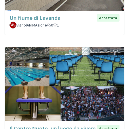
Un fiume di Lavanda
Accettata
VignolANIMAzione
0
1
Il Centro Nuoto, un luogo da vivere
Accettata