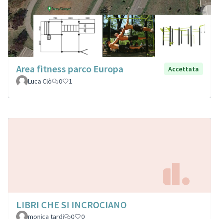
Area fitness parco Europa
Accettata
Luca Clò
0
1
LIBRI CHE SI INCROCIANO
monica tardi
0
0