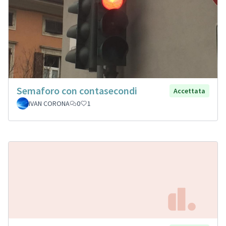
Semaforo con contasecondi
Accettata
IVAN CORONA
0
1