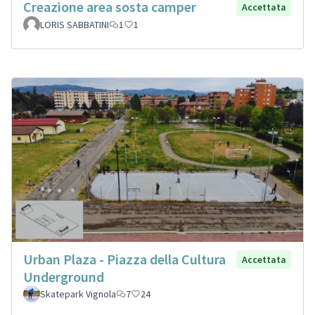
Creazione area sosta camper
Accettata
LORIS SABBATINI
1
1
Urban Plaza - Piazza della Cultura
Accettata
Underground
Skatepark Vignola
7
24