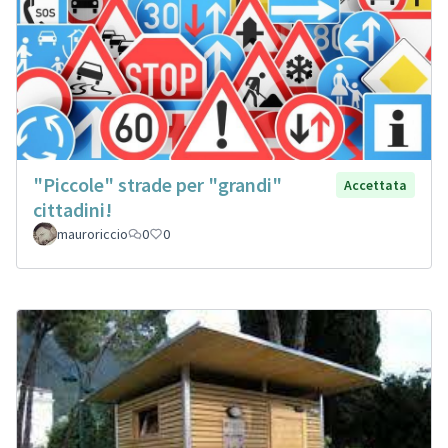
"Piccole" strade per "grandi"
Accettata
cittadini!
mauroriccio
0
0