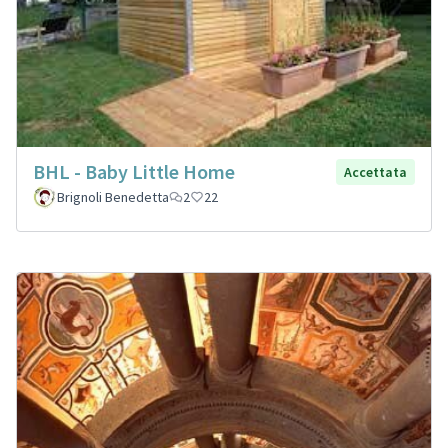
BHL - Baby Little Home
Accettata
Brignoli Benedetta
2
22