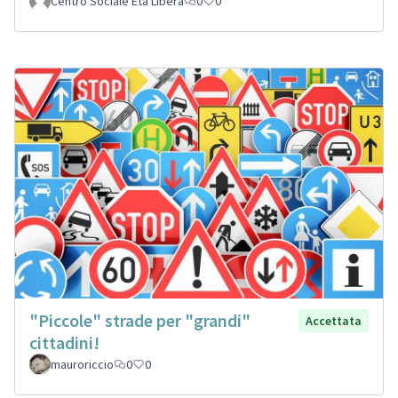
Centro Sociale Età Libera
0
0
"Piccole" strade per "grandi"
Accettata
cittadini!
mauroriccio
0
0