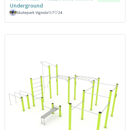
Underground
Skatepark Vignola
7
24