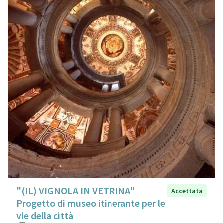
"(IL) VIGNOLA IN VETRINA"
Accettata
Progetto di museo itinerante per le
vie della città