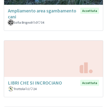
Ampliamento area sgambamento
Accettata
cani
Sofia Brignoli
0
34
LIBRI CHE SI INCROCIANO
Accettata
Trottola
1
24