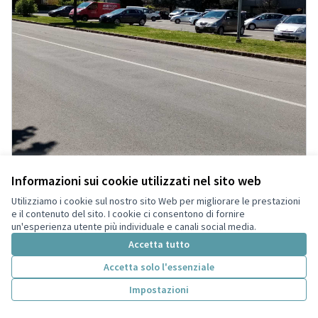
Informazioni sui cookie utilizzati nel sito web
Utilizziamo i cookie sul nostro sito Web per migliorare le prestazioni
e il contenuto del sito. I cookie ci consentono di fornire
un'esperienza utente più individuale e canali social media.
Accetta tutto
Non solo un parcheggio per Piazza
Accettata
Ballestri
Accetta solo l'essenziale
Centro Sociale Età Libera
0
1
Impostazioni