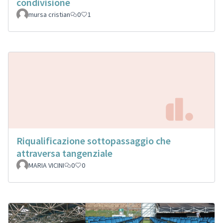
condivisione
mursa cristian
0
1
Riqualificazione sottopassaggio che
attraversa tangenziale
MARIA VICINI
0
0