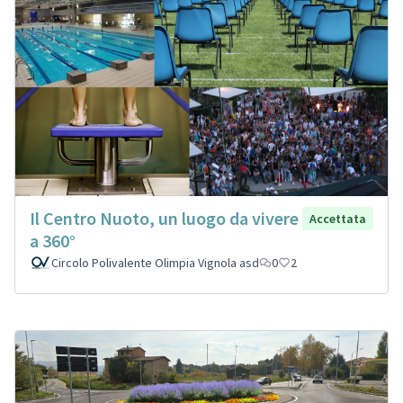
Il Centro Nuoto, un luogo da vivere
Accettata
a 360°
Circolo Polivalente Olimpia Vignola asd
0
2