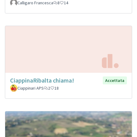
Calligaro Francesca
8
14
CiappinaRibalta chiama!
Accettata
Ciappinari APS
2
18