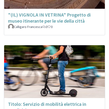
"(IL) VIGNOLA IN VETRINA" Progetto di
museo itinerante per le vie della città
Calligaro Francesca
0
0
Titolo: Servizio di mobilità elettrica in