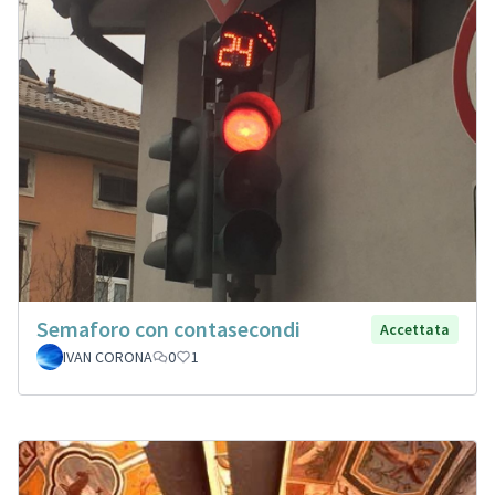
Semaforo con contasecondi
Accettata
IVAN CORONA
0
1