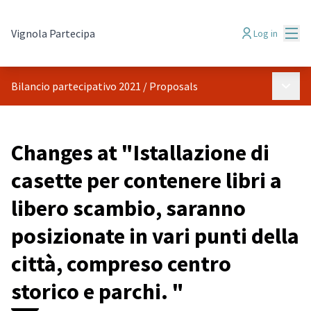
Mai
Vignola Partecipa
Log in
Main 
Bilancio partecipativo 2021
/
Proposals
Changes at "Istallazione di
casette per contenere libri a
libero scambio, saranno
posizionate in vari punti della
città, compreso centro
storico e parchi. "