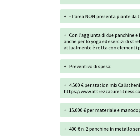
+
- l'area NON presenta piante da t
+
Con l'aggiunta di due panchine e 
anche per lo yoga ed esercizi di stre
attualmente è rotta con elementi p
+
Preventivo di spesa:
+
4.500 € per station mix Calistheni
https://www.attrezzaturefitness.
+
15.000 € per materiale e manod
+
400 € n. 2 panchine in metallo se