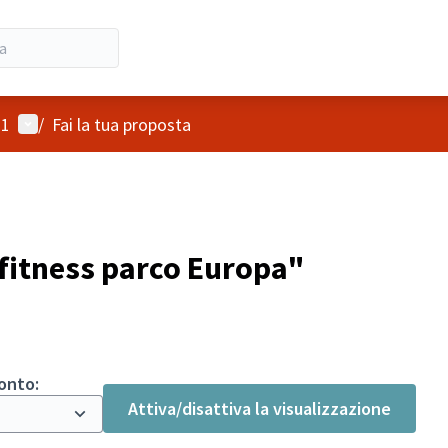
Menù utente
21
/
Fai la tua proposta
 fitness parco Europa"
ronto:
Attiva/disattiva la visualizzazione