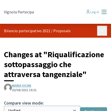
Mai
Vignola Partecipa
Log in
Main 
Bilancio partecipativo 2021
/
Proposals
Changes at "Riqualificazione
sottopassaggio che
attraversa tangenziale"
MARIA VICINI
20/04/2021 16:31
Compare view mode: