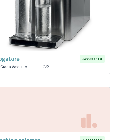
ogatore
Accettata
Giada Vassallo
2
nchine colorate
Accettata