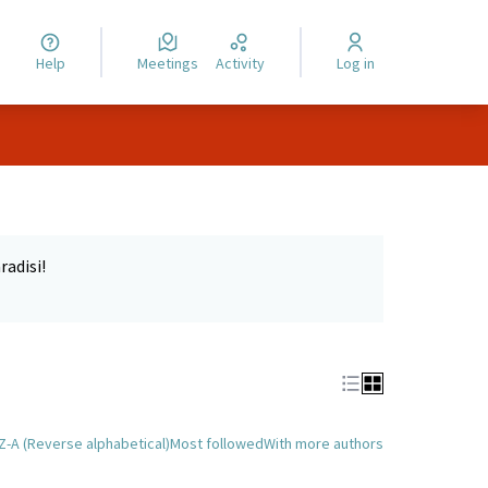
Help
Meetings
Activity
Log in
radisi!
Z-A (Reverse alphabetical)
Most followed
With more authors