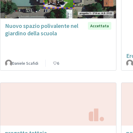
Nuovo spazio polivalente nel
Accettata
giardino della scuola
Er
Daniele Scafidi
6
progetto tettoia
pa