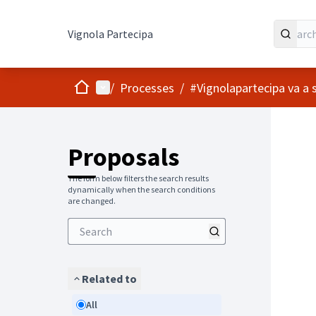
Vignola Partecipa
Home
Main menu
/
Processes
/
#Vignolapartecipa va a s
Proposals
The form below filters the search results
dynamically when the search conditions
are changed.
Related to
All