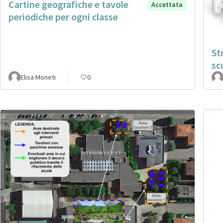
Cartine geografiche e tavole
Accettata
periodiche per ogni classe
St
sc
Elisa Moneti
0