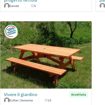
Davide
0
Vivere il giardino
Accettata
Esther Clemente
10