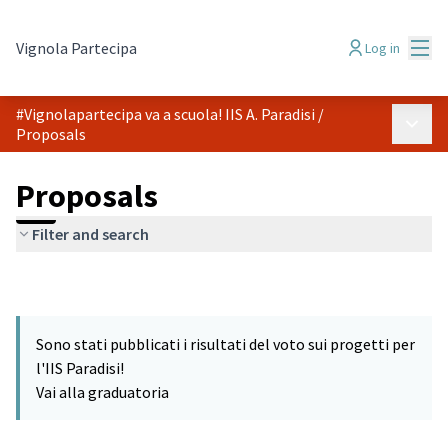
Mai
Vignola Partecipa
Log in
#Vignolapartecipa va a scuola! IIS A. Paradisi
/
Main 
Proposals
Proposals
Filter and search
Sono stati pubblicati i risultati del voto sui progetti per
l'IIS Paradisi!
Vai alla graduatoria