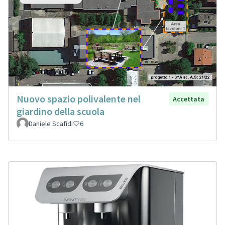
Nuovo spazio polivalente nel
Accettata
giardino della scuola
Daniele Scafidi
6