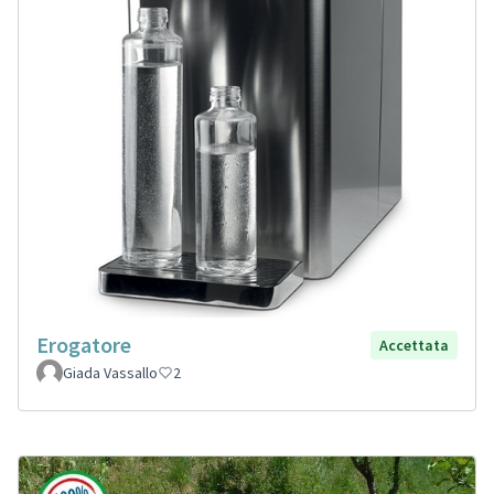
Erogatore
Accettata
Giada Vassallo
2