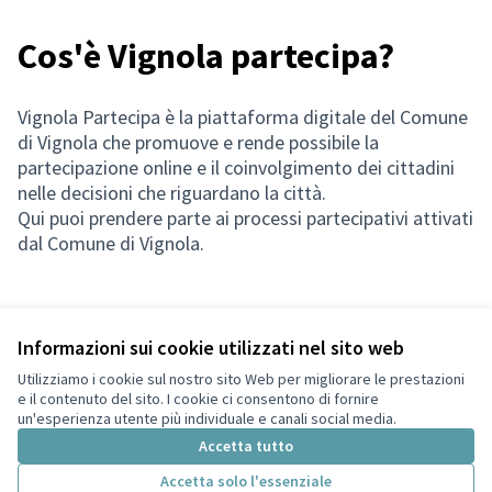
Cos'è Vignola partecipa?
Vignola Partecipa è la piattaforma digitale del Comune
di Vignola che promuove e rende possibile la
partecipazione online e il coinvolgimento dei cittadini
nelle decisioni che riguardano la città.
Qui puoi prendere parte ai processi partecipativi attivati
dal Comune di Vignola.
Informazioni sui cookie utilizzati nel sito web
Termini di servizio
Privacy
Utilizziamo i cookie sul nostro sito Web per migliorare le prestazioni
Impostazioni dei cookie
e il contenuto del sito. I cookie ci consentono di fornire
Italiano
un'esperienza utente più individuale e canali social media.
Choose language
Scegli la lingua
Accetta tutto
Accetta solo l'essenziale