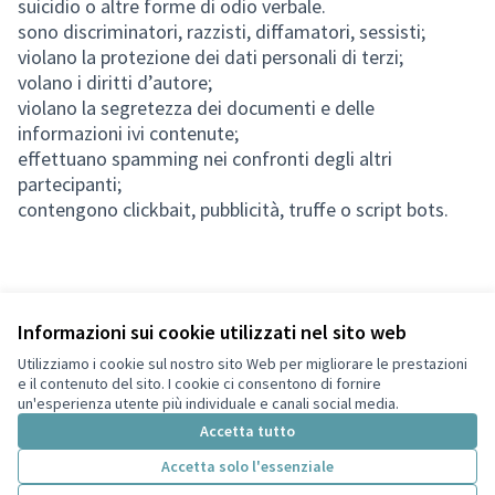
suicidio o altre forme di odio verbale.
sono discriminatori, razzisti, diffamatori, sessisti;
violano la protezione dei dati personali di terzi;
volano i diritti d’autore;
violano la segretezza dei documenti e delle
informazioni ivi contenute;
effettuano spamming nei confronti degli altri
partecipanti;
contengono clickbait, pubblicità, truffe o script bots.
Informazioni sui cookie utilizzati nel sito web
Termini di servizio
Privacy
Utilizziamo i cookie sul nostro sito Web per migliorare le prestazioni
Impostazioni dei cookie
e il contenuto del sito. I cookie ci consentono di fornire
Italiano
un'esperienza utente più individuale e canali social media.
Choose language
Scegli la lingua
Accetta tutto
Accetta solo l'essenziale
Licenza Cre
(Collegamen