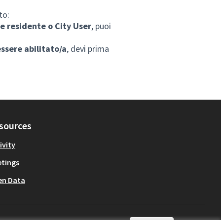
to:
ome residente o City User
, puoi
essere abilitato/a
, devi prima
sources
ivity
tings
en Data