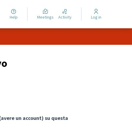
Help
Meetings
Activity
Log in
vo
 (avere un account) su questa