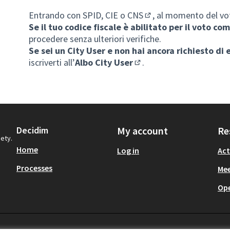
Entrando con SPID, CIE o CNS
, al momento del vo
(Opens in new tab)
Se il tuo codice fiscale è abilitato per il voto c
procedere senza ulteriori verifiche.
Se sei un City User e non hai ancora richiesto di 
iscriverti all’
Albo
City User
.
(Opens in new tab)
Decidim
My account
Re
iety.
Home
Log in
Act
Processes
Mee
Op