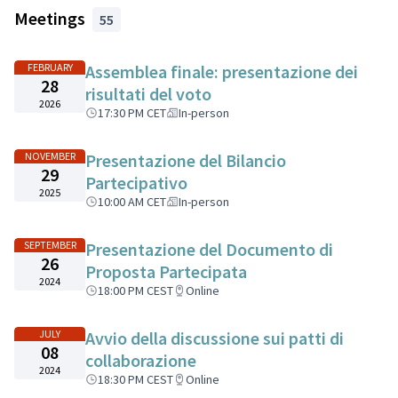
Meetings
55
FEBRUARY
Assemblea finale: presentazione dei
28
risultati del voto
2026
17:30 PM CET
In-person
NOVEMBER
Presentazione del Bilancio
29
Partecipativo
2025
10:00 AM CET
In-person
SEPTEMBER
Presentazione del Documento di
26
Proposta Partecipata
2024
18:00 PM CEST
Online
JULY
Avvio della discussione sui patti di
08
collaborazione
2024
18:30 PM CEST
Online