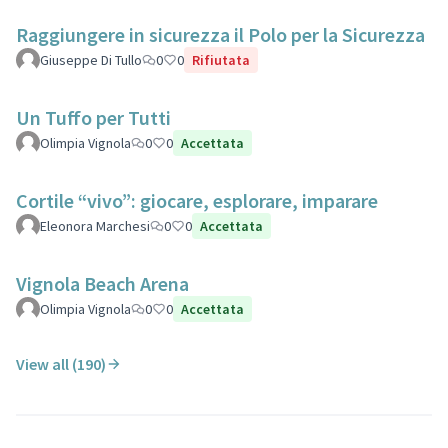
Raggiungere in sicurezza il Polo per la Sicurezza
Giuseppe Di Tullo
0
0
Rifiutata
Un Tuffo per Tutti
Olimpia Vignola
0
0
Accettata
Cortile “vivo”: giocare, esplorare, imparare
Eleonora Marchesi
0
0
Accettata
Vignola Beach Arena
Olimpia Vignola
0
0
Accettata
View all (190)