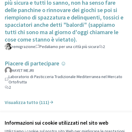
più sicura e tutti lo sanno, non ha senso fare
delle panchine o rinnovare dei giochi se poi si
riempiono di spazzatura e delinquenti, tossici e
spacciatori anche detti "balordi" (sappiamo
tutti chi sono ma al giorno d'oggi chiamare le
cose come stanno è vietato).
remigrazione
Pedaliamo per una città più sicura
2
Piacere di partecipare ☺️
HAYET MEJRI
Laboratorio di Pasticceria Tradizionale Mediterranea nel Mercato
Ortofrutta
2
Visualizza tutto (111)
Informazioni sui cookie utilizzati nel sito web
Termini di servizio
Privacy
Utilizziamo i cookie sul nostro sito Web per migliorare le prestazioni