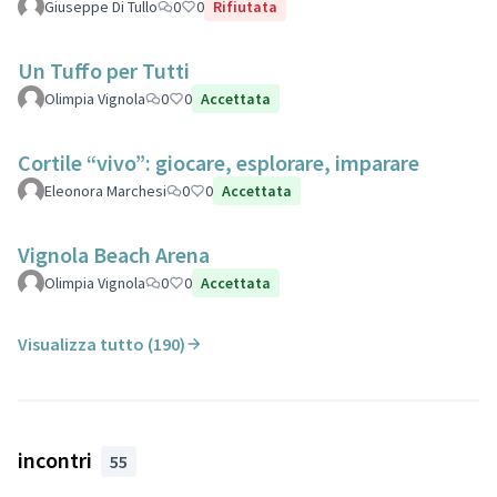
Giuseppe Di Tullo
0
0
Rifiutata
Un Tuffo per Tutti
Olimpia Vignola
0
0
Accettata
Cortile “vivo”: giocare, esplorare, imparare
Eleonora Marchesi
0
0
Accettata
Vignola Beach Arena
Olimpia Vignola
0
0
Accettata
Visualizza tutto (190)
incontri
55