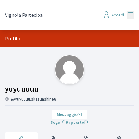
Menù
Vignola Partecipa
Accedi
Profilo
Attività (yuyuuuuu)
yuyuuuuu
@yuyuuuu.skzsunshine8
Messaggio
Segui
Rapporto