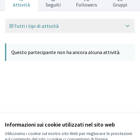
Attività
Seguiti
Followers
Gruppi
Tutti i tipi di attività
Questo partecipante non ha ancora alcuna attività.
Informazioni sui cookie utilizzati nel sito web
Termini di servizio
Privacy
Utilizziamo i cookie sul nostro sito Web per migliorare le prestazioni
Impostazioni dei cookie
e il contenuto del sito. I cookie ci consentono di fornire