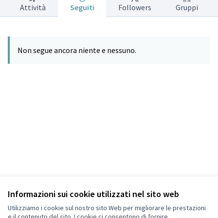
Attività
Seguiti
Followers
Gruppi
Non segue ancora niente e nessuno.
Informazioni sui cookie utilizzati nel sito web
Termini di servizio
Privacy
Utilizziamo i cookie sul nostro sito Web per migliorare le prestazioni
Impostazioni dei cookie
e il contenuto del sito. I cookie ci consentono di fornire