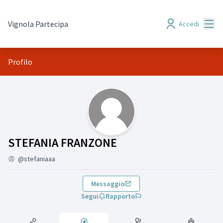
Menù
Vignola Partecipa
Accedi
Profilo
Seguiti (STEFANIA FRANZONE )
STEFANIA FRANZONE
@stefaniaaa
Messaggio
Segui
Rapporto