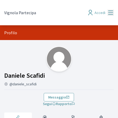
Menù
Vignola Partecipa
Accedi
Profilo
Attività (Daniele Scafidi)
Daniele Scafidi
@daniele_scafidi
Messaggio
Segui
Rapporto