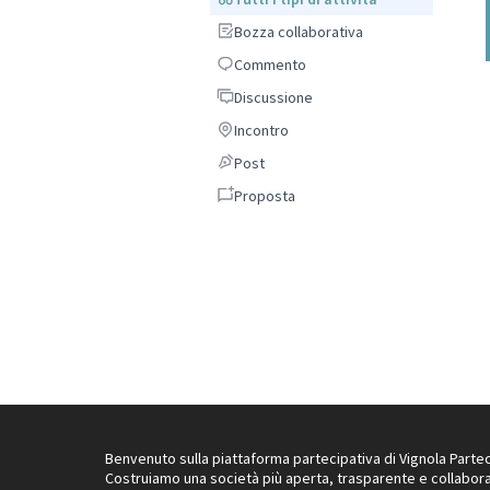
Bozza collaborativa
Bozza collaborativa
Commento
Commento
Discussione
Discussione
Incontro
Incontro
Post
Post
Proposta
Proposta
Benvenuto sulla piattaforma partecipativa di Vignola Partec
Costruiamo una società più aperta, trasparente e collabora