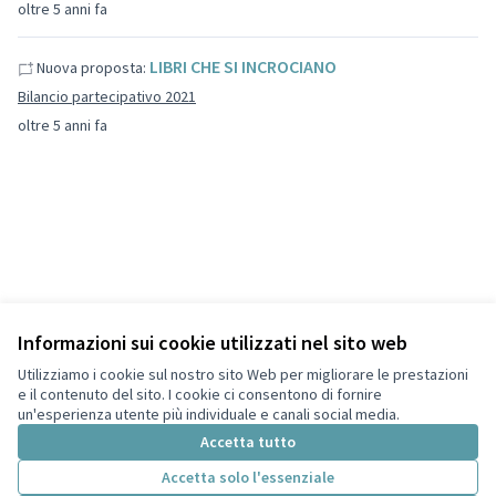
oltre 5 anni fa
LIBRI CHE SI INCROCIANO
Nuova proposta:
Bilancio partecipativo 2021
oltre 5 anni fa
Informazioni sui cookie utilizzati nel sito web
Termini di servizio
Privacy
Utilizziamo i cookie sul nostro sito Web per migliorare le prestazioni
Impostazioni dei cookie
e il contenuto del sito. I cookie ci consentono di fornire
Italiano
un'esperienza utente più individuale e canali social media.
Choose language
Scegli la lingua
Accetta tutto
Accetta solo l'essenziale