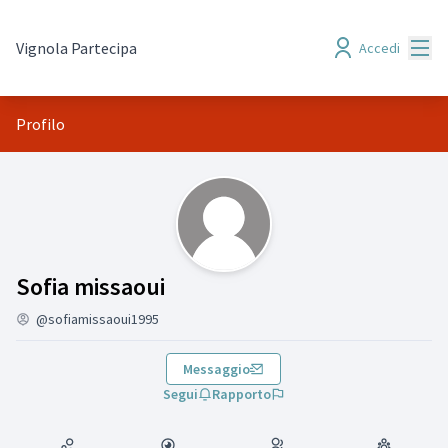
Menù
Vignola Partecipa
Accedi
Profilo
(Sofia missaoui)
Sofia missaoui
@sofiamissaoui1995
Messaggio
Segui
Rapporto