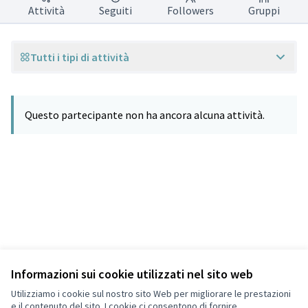
Attività
Seguiti
Followers
Gruppi
Tutti i tipi di attività
Questo partecipante non ha ancora alcuna attività.
Informazioni sui cookie utilizzati nel sito web
Termini di servizio
Privacy
Utilizziamo i cookie sul nostro sito Web per migliorare le prestazioni
Impostazioni dei cookie
e il contenuto del sito. I cookie ci consentono di fornire