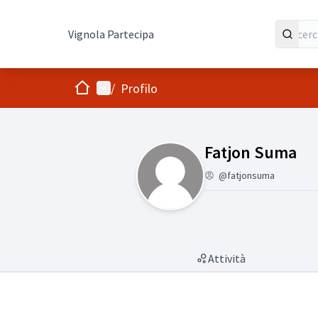
Vignola Partecipa
Home
Menù principale
/
Profilo
(Fatjon Suma)
Fatjon Suma
@fatjonsuma
Attività