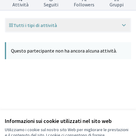
Attività
Seguiti
Followers
Gruppi
Tutti i tipi di attività
Questo partecipante non ha ancora alcuna attività.
Informazioni sui cookie utilizzati nel sito web
Termini di servizio
Privacy
Utilizziamo i cookie sul nostro sito Web per migliorare le prestazioni
Impostazioni dei cookie
e il contenuto del sito. I cookie ci consentono di fornire