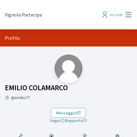
Menù
Vignola Partecipa
Accedi
Profilo
(EMILIO COLAMARCO)
EMILIO COLAMARCO
@emilio77
Messaggio
Segui
Rapporto