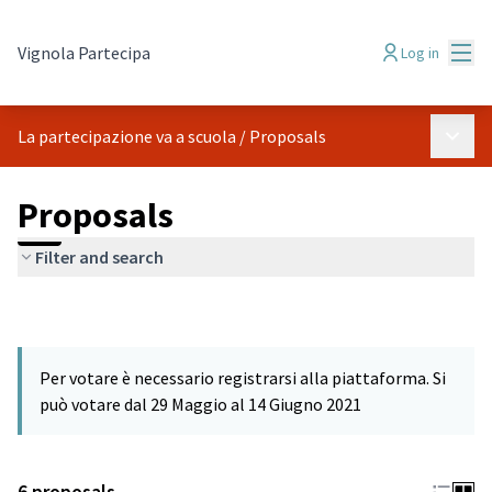
Mai
Vignola Partecipa
Log in
Main 
La partecipazione va a scuola
/
Proposals
Proposals
Filter and search
Per votare è necessario registrarsi alla piattaforma. Si
può votare dal 29 Maggio al 14 Giugno 2021
6 proposals