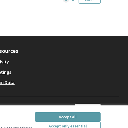
sources
ivity
tings
en Data
English
Choose language
Scegli la lingua
Accept all
Accept only essential
ual user experience