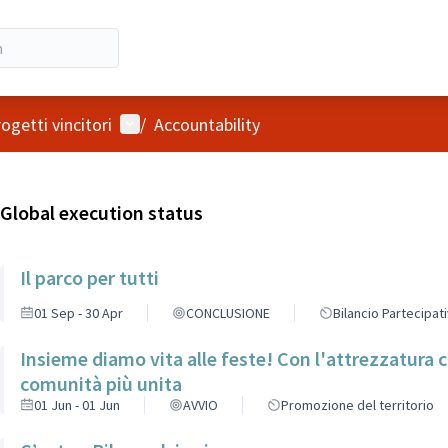
User menu
ogetti vincitori
/
Accountability
Global execution status
Il parco per tutti
01 Sep - 30 Apr
CONCLUSIONE
Bilancio Partecipat
Insieme diamo vita alle feste! Con l'attrezzatura 
comunità più unita
01 Jun - 01 Jun
AVVIO
Promozione del territorio