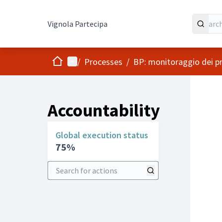
Vignola Partecipa
Home
Main menu
/
Processes
/
BP: monitoraggio dei pr
Accountability
Global execution status
75%
Search for actions