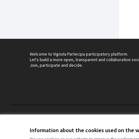
Welcome to Vignola Partecipa participatory platform.
Let's build a more open, transparent and collaborative soc
Join, participate and decide.
Terms of Service
Privacy
Cookie settings
Information about the cookies used on the 
We use cookies on our website to improve the performance 