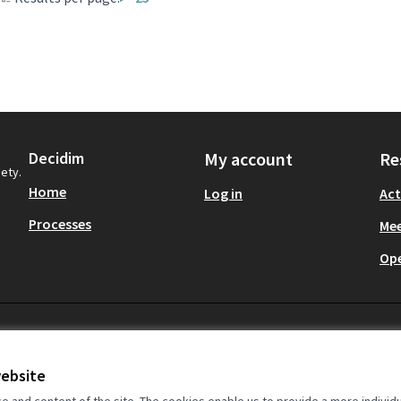
Decidim
My account
Re
iety.
Home
Log in
Act
Processes
Mee
Op
website
and content of the site. The cookies enable us to provide a more individ